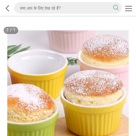
1
/
1