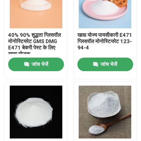
वीआर शो
40% 90% शुद्धता ग्लिसरॉल
खाद्य योज्य पायसीकारी E471
हमारे बारे में
मोनोस्टियरेट GMS DMG
ग्लिसरॉल मोनोस्टियरेट 123-
E471 बेकरी पेस्ट के लिए
94-4
खाद्य योजक
कारखाना भ्रमण
जांच भेजें
जांच भेजें
गुणवत्ता नियंत्रण
संपर्क करें
समाचार
एक उद्धरण का अनुरोध करें