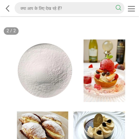
2
/
2