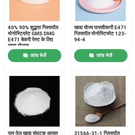
वीआर शो
40% 90% शुद्धता ग्लिसरॉल
खाद्य योज्य पायसीकारी E471
मोनोस्टियरेट GMS DMG
ग्लिसरॉल मोनोस्टियरेट 123-
हमारे बारे में
E471 बेकरी पेस्ट के लिए
94-4
खाद्य योजक
जांच भेजें
जांच भेजें
कारखाना भ्रमण
गुणवत्ता नियंत्रण
संपर्क करें
समाचार
एक उद्धरण का अनुरोध करें
पाम तेल खाद्य संघटक आसुत
31566-31-1 ग्लिसरॉल