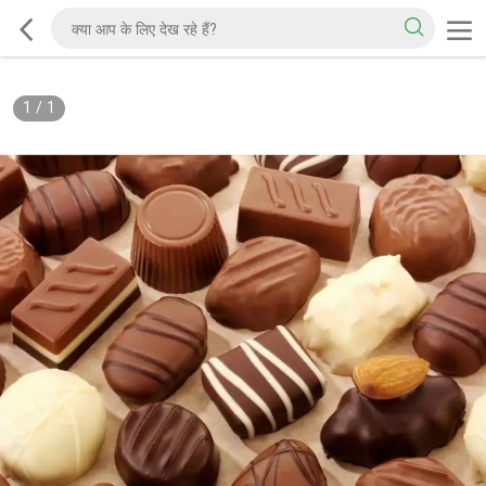
1
/
1