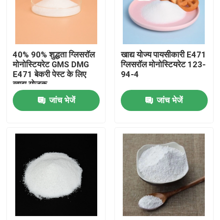
वीआर शो
40% 90% शुद्धता ग्लिसरॉल
खाद्य योज्य पायसीकारी E471
हमारे बारे में
मोनोस्टियरेट GMS DMG
ग्लिसरॉल मोनोस्टियरेट 123-
E471 बेकरी पेस्ट के लिए
94-4
खाद्य योजक
कारखाना भ्रमण
जांच भेजें
जांच भेजें
गुणवत्ता नियंत्रण
संपर्क करें
समाचार
एक उद्धरण का अनुरोध करें