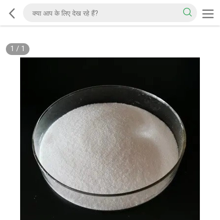
1
/
1