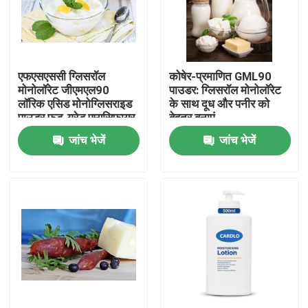
वीआर शो
एफएसएससी ग्लिसरॉल
कोषेर-प्रमाणित GML90
हमारे बारे में
मोनोलॉरेट जीएमएल90
पाउडर: ग्लिसरॉल मोनोलॉरेट
लॉरिक एसिड मोनोग्लिसराइड
के साथ दूध और पनीर को
पाउडर फूड-ग्रेड एम्यूसिफायर
बेहतर बनाएं
कारखाना भ्रमण
जांच भेजें
जांच भेजें
गुणवत्ता नियंत्रण
संपर्क करें
समाचार
एक उद्धरण का अनुरोध करें