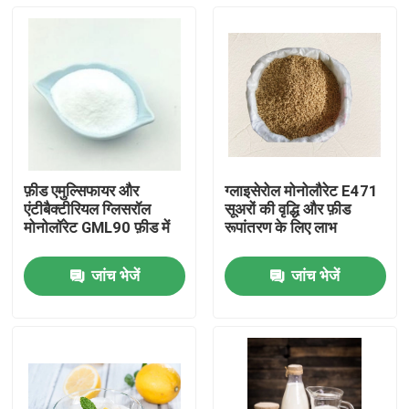
फ़ीड एमुल्सिफायर और
ग्लाइसेरोल मोनोलौरेट E471
एंटीबैक्टीरियल ग्लिसरॉल
सूअरों की वृद्धि और फ़ीड
मोनोलॉरेट GML90 फ़ीड में
रूपांतरण के लिए लाभ
जांच भेजें
जांच भेजें
घर
उत्पादों
वीडियो