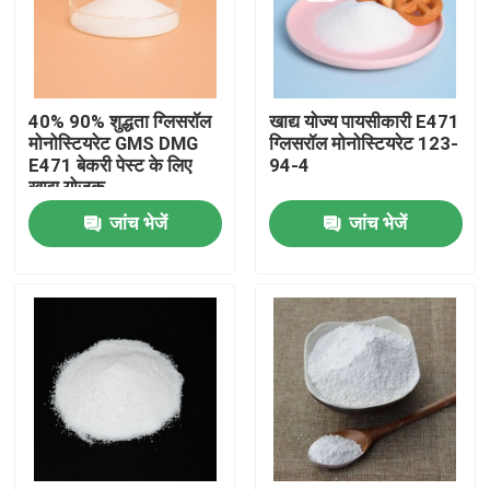
वीआर शो
40% 90% शुद्धता ग्लिसरॉल
खाद्य योज्य पायसीकारी E471
हमारे बारे में
मोनोस्टियरेट GMS DMG
ग्लिसरॉल मोनोस्टियरेट 123-
E471 बेकरी पेस्ट के लिए
94-4
खाद्य योजक
कारखाना भ्रमण
जांच भेजें
जांच भेजें
गुणवत्ता नियंत्रण
संपर्क करें
समाचार
एक उद्धरण का अनुरोध करें