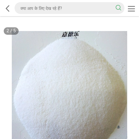
2
/
5