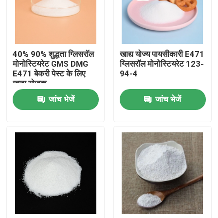
वीआर शो
40% 90% शुद्धता ग्लिसरॉल
खाद्य योज्य पायसीकारी E471
हमारे बारे में
मोनोस्टियरेट GMS DMG
ग्लिसरॉल मोनोस्टियरेट 123-
E471 बेकरी पेस्ट के लिए
94-4
खाद्य योजक
कारखाना भ्रमण
जांच भेजें
जांच भेजें
गुणवत्ता नियंत्रण
संपर्क करें
समाचार
एक उद्धरण का अनुरोध करें