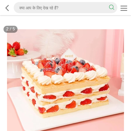
2
/
5