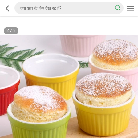
2
/
3