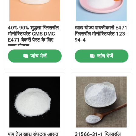
वीआर शो
40% 90% शुद्धता ग्लिसरॉल
खाद्य योज्य पायसीकारी E471
मोनोस्टियरेट GMS DMG
ग्लिसरॉल मोनोस्टियरेट 123-
हमारे बारे में
E471 बेकरी पेस्ट के लिए
94-4
खाद्य योजक
जांच भेजें
जांच भेजें
कारखाना भ्रमण
गुणवत्ता नियंत्रण
संपर्क करें
समाचार
एक उद्धरण का अनुरोध करें
पाम तेल खाद्य संघटक आसुत
31566-31-1 ग्लिसरॉल