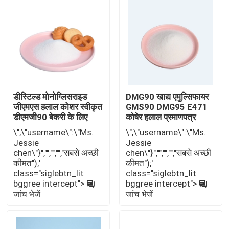
डीस्टिल्ड मोनोग्लिसराइड
DMG90 खाद्य एमुल्सिफायर
जीएमएस हलाल कोशर स्वीकृत
GMS90 DMG95 E471
डीएमजी90 बेकरी के लिए
कोषेर हलाल प्रमाणपत्र
\",\"username\":\"Ms.
\",\"username\":\"Ms.
Jessie
Jessie
chen\"}","","","","सबसे अच्छी
chen\"}","","","","सबसे अच्छी
घर
कीमत");'
कीमत");'
class="siglebtn_lit
class="siglebtn_lit
bggree intercept">
bggree intercept">
उत्पादों
जांच भेजें
जांच भेजें
वीडियो