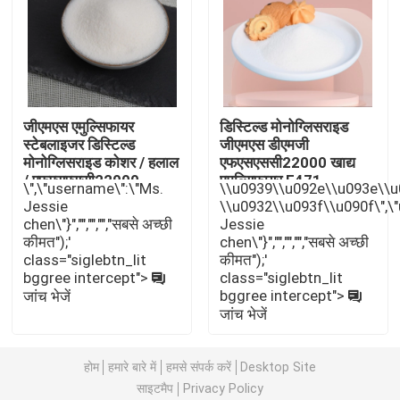
E471 खाद्य पायसीकारी
खाद्य ग्रेड पायसीकारी
जीएमएस एमुल्सिफायर
डिस्टिल्ड मोनोग्लिसराइड
स्टेबलाइजर डिस्टिल्ड
जीएमएस डीएमजी
प्राकृतिक खाद्य पायसीकारी
मोनोग्लिसराइड कोशर / हलाल
एफएसएससी22000 खाद्य
/ एफएसएससी22000
एमुल्सिफायर E471
\",\"username\":\"Ms.
\\u0939\\u092e\\u093e\\
प्रमाणन
Jessie
\\u0932\\u093f\\u090f\",\
डिस्टिल्ड मोनोग्लिसराइड
chen\"}","","","","सबसे अच्छी
Jessie
कीमत");'
chen\"}","","","","सबसे अच्छी
class="siglebtn_lit
कीमत");'
मोनो और डाइग्लिसराइड्स
bggree intercept">
class="siglebtn_lit
bggree intercept">
जांच भेजें
जांच भेजें
ग्लिसरॉल मोनोस्टियरेट
होम
हमारे बारे में
हमसे संपर्क करें
Desktop Site
केक इम्प्रूव इमल्सीफायर
साइटमैप
Privacy Policy