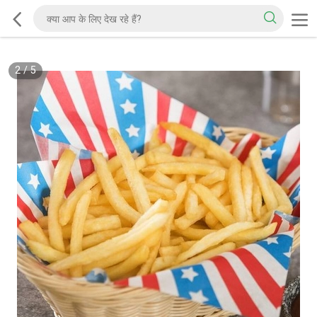
2
/
5