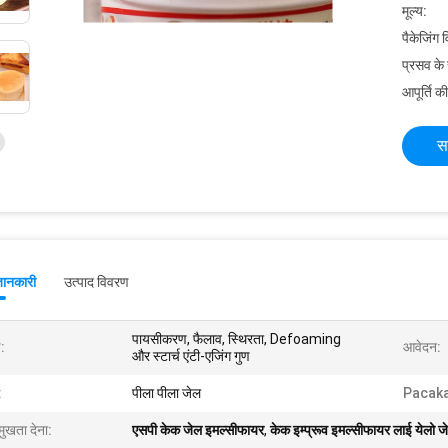
मूल्य:
पैकेजिंग 
प्रसव के
आपूर्ति की
स
जानकारी
उत्पाद विवरण
पायसीकरण, फैलाव, स्थिरता, Defoaming
:
आवेदन:
और स्टार्च एंटी-एजिंग गुण
:
पीला पीला जेल
Pacak
मुखता देना:
एसपी केक जेल इमल्सीफायर
,
केक इम्प्रूव इमल्सीफायर लाई येलो ज