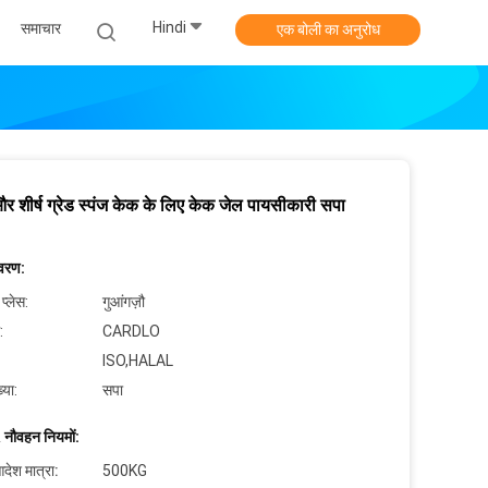
Hindi
समाचार
एक बोली का अनुरोध
शीर्ष ग्रेड स्पंज केक के लिए केक जेल पायसीकारी सपा
िवरण:
 प्लेस:
गुआंगज़ौ
:
CARDLO
ISO,HALAL
्या:
सपा
 नौवहन नियमों:
देश मात्रा:
500KG