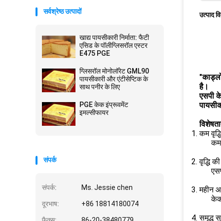
सर्वश्रेष्ठ उत्पादों
उत्पाद व
खाद्य पायसीकारी निर्माता: फैटी
एसिड के पॉलीग्लिसरॉल एस्टर
E475 PGE
ग्लिसरॉल मोनोलॉरेट GML90
"कार्ड्
पायसीकारी और एंटीसेप्टिक के
है।
साथ पनीर के लिए
एसपी के
PGE केक इंप्रूवमेंट
पायसीका
इमल्सीफायर
विशेषता
कम वृद्
कम 
संपर्क
वृद्धि क
एसप
संपर्क:
Ms. Jessie chen
महीन आ
केक
दूरभाष:
+86 18814180074
समृद्ध स
फैक्स:
86-20-38480779