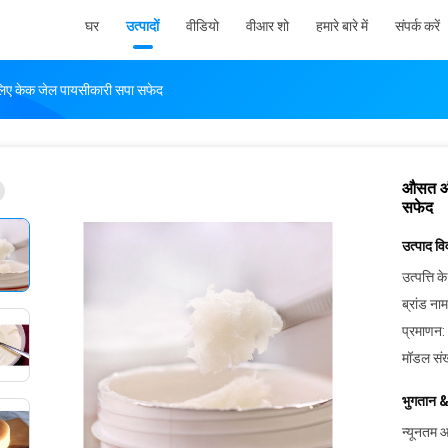
घर
उत्पादों
वीडियो
वीआर शो
हमारे बारे में
संपर्क करें
 लिए केक जेल पायसीकारी सपा सफेद
औसत और 
सफेद
उत्पाद व
उत्पत्ति के
ब्रांड नाम
प्रमाणन:
मॉडल संख
भुगतान &
न्यूनतम आ