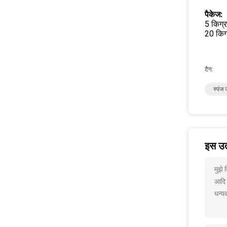
पैकेज:
5 किग्र
20 किग्
टैग:
स्पंज
इस उत्
मुझे
आदि
धन्यव