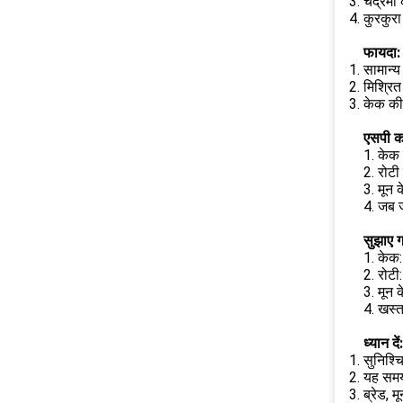
चंद्रमा
कुरकुरा
फायदा:
सामान्
मिश्रि
केक की 
एसपी क
1. केक 
2. रोटी
3. मून 
4. जब ज्
सुझाए 
1. केक
2. रोटी
3. मून 
4. खस्
ध्यान दें:
सुनिश्च
यह समय
ब्रेड, 