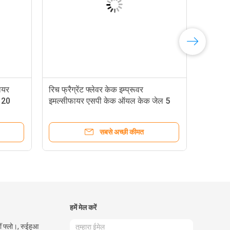
MS 99.8% केक
सुगंधित स्वाद केक इम्प्रूवर इमल्सीफायर
एसपी केक ऑयल 5 किग्रा / बैरल या 20
किग्रा / बैरल
ी कीमत
सबसे अच्छी कीमत
हमें मेल करें
ीं फ्लो।, रुईहुआ