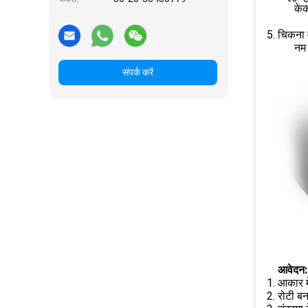
केक
चिकना म
नम 
संपर्क करें
आवेदन:
आकार मे
रोटी बन