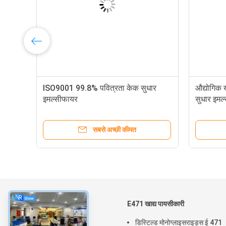
 इमल्सीफायर
ग्लाइसेरिल स्टीयरेट ई 471 जीएमएस केक
इम्प्रूव इमल्सीफायर
त
सबसे अच्छी कीमत
के बारे में
E471 खाद्य पायसीकारी
घर
डिस्टिल्ड मोनोग्लाइसराइड्स ई 471