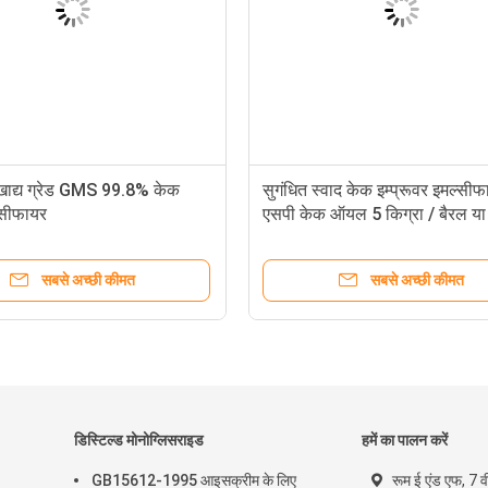
ISO9001 99.8% पवित्रता केक सुधार
औद्योगिक खाद्य ग्रेड G
इमल्सीफायर
सुधार इमल्सीफायर
सबसे अच्छी कीमत
सबसे अच्छ
डिस्टिल्ड मोनोग्लिसराइड
हमें का पालन करें
GB15612-1995 आइसक्रीम के लिए
रूम ई एंड एफ, 7 व