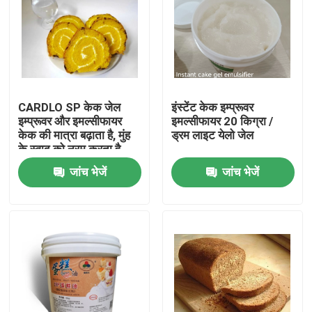
वीआर शो
हमारे बारे में
CARDLO SP केक जेल
इंस्टेंट केक इम्प्रूवर
इम्प्रूवर और इमल्सीफायर
इमल्सीफायर 20 किग्रा /
कारखाना भ्रमण
केक की मात्रा बढ़ाता है, मुंह
ड्रम लाइट येलो जेल
के स्वाद को नरम करता है
जांच भेजें
जांच भेजें
गुणवत्ता नियंत्रण
संपर्क करें
समाचार
एक उद्धरण का अनुरोध करें