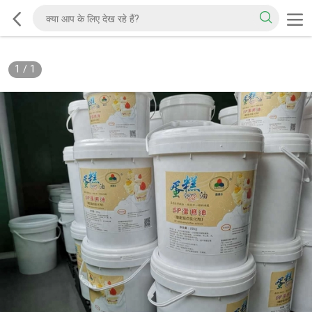
1
/
1