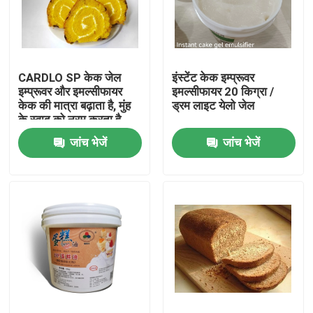
वीआर शो
CARDLO SP केक जेल
इंस्टेंट केक इम्प्रूवर
हमारे बारे में
इम्प्रूवर और इमल्सीफायर
इमल्सीफायर 20 किग्रा /
केक की मात्रा बढ़ाता है, मुंह
ड्रम लाइट येलो जेल
के स्वाद को नरम करता है
कारखाना भ्रमण
जांच भेजें
जांच भेजें
गुणवत्ता नियंत्रण
संपर्क करें
समाचार
एक उद्धरण का अनुरोध करें