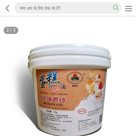
2
/
3