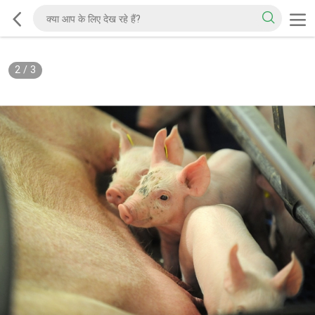
2
/
3