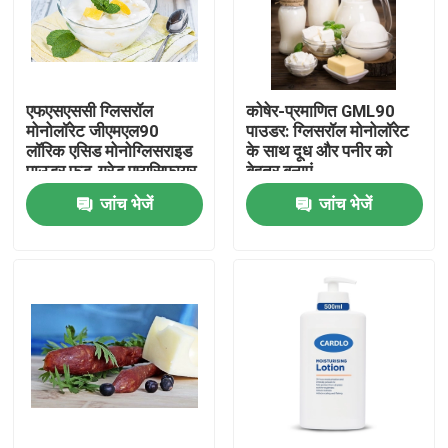
वीआर शो
एफएसएससी ग्लिसरॉल
कोषेर-प्रमाणित GML90
हमारे बारे में
मोनोलॉरेट जीएमएल90
पाउडर: ग्लिसरॉल मोनोलॉरेट
लॉरिक एसिड मोनोग्लिसराइड
के साथ दूध और पनीर को
पाउडर फूड-ग्रेड एम्यूसिफायर
बेहतर बनाएं
कारखाना भ्रमण
जांच भेजें
जांच भेजें
गुणवत्ता नियंत्रण
संपर्क करें
समाचार
एक उद्धरण का अनुरोध करें