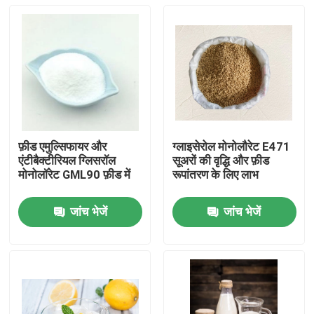
फ़ीड एमुल्सिफायर और
ग्लाइसेरोल मोनोलौरेट E471
एंटीबैक्टीरियल ग्लिसरॉल
सूअरों की वृद्धि और फ़ीड
मोनोलॉरेट GML90 फ़ीड में
रूपांतरण के लिए लाभ
जांच भेजें
जांच भेजें
घर
उत्पादों
वीडियो