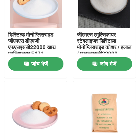
वीआर शो
डिस्टिल्ड मोनोग्लिसराइड
जीएमएस एमुल्सिफायर
हमारे बारे में
जीएमएस डीएमजी
स्टेबलाइजर डिस्टिल्ड
एफएसएससी22000 खाद्य
मोनोग्लिसराइड कोशर / हलाल
एमुल्सिफायर E471
/ एफएसएससी22000
कारखाना भ्रमण
प्रमाणन
जांच भेजें
जांच भेजें
गुणवत्ता नियंत्रण
संपर्क करें
समाचार
एक उद्धरण का अनुरोध करें