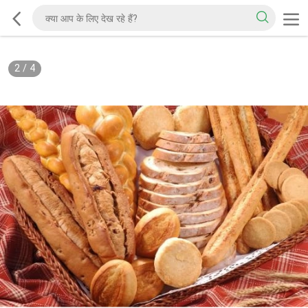
2
/
4