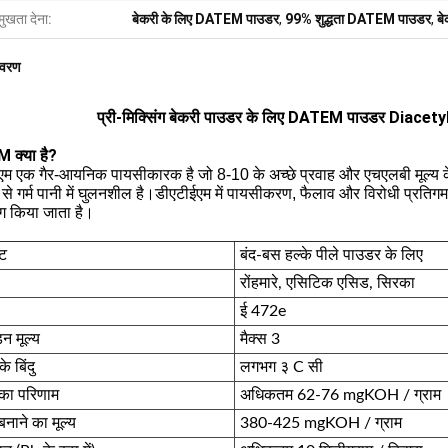
मुखता देना:
बेकरी के लिए DATEM पाउडर
,
99% शुद्धता DATEM पाउडर
,
ब
िवरण
प्री-मिक्सिंग बेकरी पाउडर के लिए DATEM पाउडर Diace
क्या है?
एम एक गैर-आयनिक पायसीकारक है जो 8-10 के अच्छे प्रवाह और एचएलबी मूल्य के
े गर्म पानी में घुलनशील है।डीएटीईएम में पायसीकरण, फैलाव और विरोधी प्रतिगमन
ोग किया जाता है।
ट
बंद
-बस हल्के पीले पाउडर के लिए
रों
हमारे, एसिटिक एसिड, सिरका
ई 472e
न मूल्य
मैक्स 3
के बिंदु
लगभग ३ C सी
 का परिणाम
अधिकतम 62-76 mgKOH / ग्राम
बनाने का मूल्य
380-425 mgKOH / ग्राम