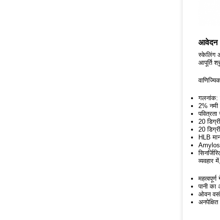
आवेदन
स्केलिंग
आपूर्ति श
वाणिज्यिक
गलनांक: 
2% नमी 
पवित्रत
20 डिग्र
20 डिग्र
HLB मान:
Amylose 
सिनर्जि
व्यवहार 
महत्वपूर्
पानी का 
ओवन वसंत
अनपेक्षित