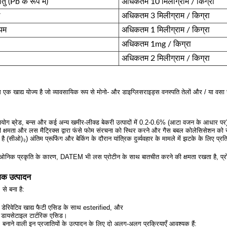
तु (Pb के रूप में)
अधिकतम 10 मिलीग्राम / किग्रा
ल
अधिकतम 3 मिलीग्राम / किग्रा
यम
अधिकतम 1 मिलीग्राम / किग्रा
अधिकतम 1mg / किग्रा
अधिकतम 2 मिलीग्राम / किग्रा
एक खाद्य योज्य है जो व्यावसायिक रूप से मोनो- और डाइग्लिसराइड्स वनस्पति तेलों और / या वसा से 
ोग ब्रेड, बन्स और कई अन्य खमीर-लीक्ड बेकरी उत्पादों में 0.2-0.6% (आटा वजन के आधार पर) क
 क्षमता और लस मैट्रिक्स द्वारा फंसे फोम संरचना को स्थिर करने और गैस बबल कोलेसिसेशन को रो
ा है (सीओ)
) अंतिम प्रूफिंग और बेकिंग के दौरान यांत्रिक दुर्व्यवहार के मामले में झटके के लिए 
२
ओनिक प्रकृति के कारण, DATEM भी लस प्रोटीन के साथ बातचीत करने की क्षमता रखता है, प्रो
िक उत्पादन
े बना है:
 डेरिवेटिव खाद्य फैटी एसिड के साथ esterified, और
 डायसेटाइल टार्टरिक एसिड।
ाने वाली इन प्रजातियों के उत्पादन के लिए दो अलग-अलग प्रक्रियाएँ आवश्यक हैं: