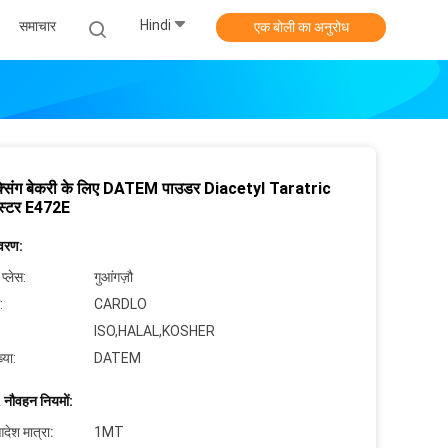
Hindi
समाचार
एक बोली का अनुरोध
िक्सिंग बेकरी के लिए DATEM पाउडर Diacetyl Taratric
स्टर E472E
िवरण:
 प्लेस:
गुआंगज़ौ
:
CARDLO
ISO,HALAL,KOSHER
्या:
DATEM
 नौवहन नियमों:
देश मात्रा:
1MT