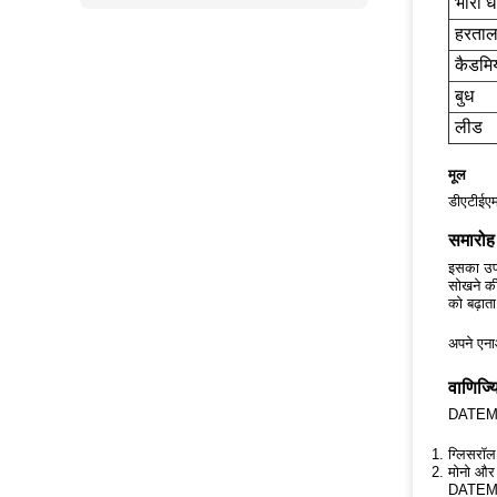
भारी धा
हरता
कैडमि
बुध
लीड
मूल
डीएटीईएम 
समारोह
इसका उपय
सोखने की
को बढ़ात
अपने एना
वाणिज्य
DATEM स
ग्लिसरॉल
मोनो और
DATEM बन