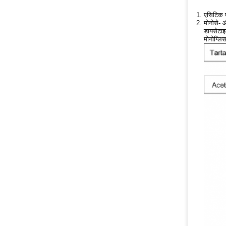
एसिटिक ए
मोनोसे- 
डायसेटाइ
मोनोग्लि