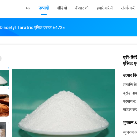
घर
उत्पादों
वीडियो
वीआर शो
हमारे बारे में
संपर्क करें
डर Diacetyl Taratric एसिड एस्टर E472E
प्री-म
एसिड ए
उत्पाद व
उत्पत्ति के
ब्रांड नाम
प्रमाणन:
मॉडल संख
भुगतान &
न्यूनतम आ