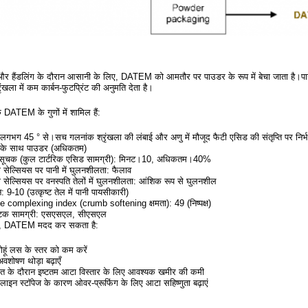
 और हैंडलिंग के दौरान आसानी के लिए, DATEM को आमतौर पर पाउडर के रूप में बेचा जाता है।पाउ
्रृंखला में कम कार्बन-फुटप्रिंट की अनुमति देता है।
 DATEM के गुणों में शामिल हैं:
लगभग 45 ° से।सच गलनांक श्रृंखला की लंबाई और अणु में मौजूद फैटी एसिड की संतृप्ति पर निर्भ
के साथ पाउडर (अधिकतम)
ा सूचक (कुल टार्टरिक एसिड सामग्री): मिनट।10, अधिकतम।40%
ी सेल्सियस पर पानी में घुलनशीलता: फैलाव
ी सेल्सियस पर वनस्पति तेलों में घुलनशीलता: आंशिक रूप से घुलनशील
 9-10 (उत्कृष्ट तेल में पानी पायसीकारी)
complexing index (crumb softening क्षमता): 49 (निष्पक्ष)
स्टिक सामग्री: एसएसएल, सीएसएल
में, DATEM मदद कर सकता है:
ण गेहूं लस के स्तर को कम करें
अवशोषण थोड़ा बढ़ाएँ
 के दौरान इष्टतम आटा विस्तार के लिए आवश्यक खमीर की कमी
 लाइन स्टॉपेज के कारण ओवर-प्रूफिंग के लिए आटा सहिष्णुता बढ़ाएं