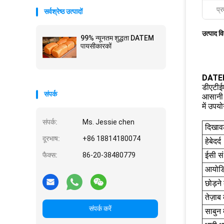
प्र
सर्वश्रेष्ठ उत्पादों
उत्पाद व
99% न्यूनतम शुद्धता DATEM
पायसीकारकों
DATEM 
डीएटीई
संपर्क
आसानी स
में उपय
संपर्क:
Ms. Jessie chen
दिखाव
दूरभाष:
+86 18814180074
हे
बेदर्द
फैक्स:
86-20-38480779
ईसी सं
आयोडि
छोड़ने 
तेज़ाब
संपर्क करें
साबुन 