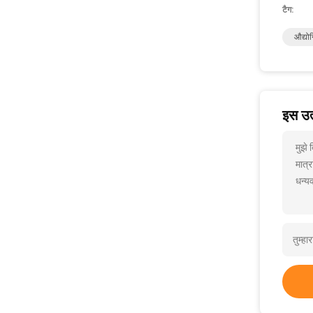
टैग:
औद्यो
इस उत्
मुझे
मात्र
धन्यव