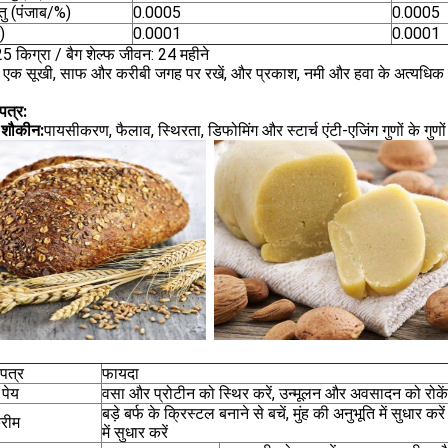
तु (पंजाब/%)
0.0005
0.0005
)
0.0001
0.0001
25 किग्रा / बैग शेल्फ जीवन: 24 महीने
 एक सूखी, साफ और करीबी जगह पर रखें, और प्रकाश, नमी और हवा के अत्यधिक सं
पत्र:
 शौकीन:
पायसीकरण, फैलाव, स्थिरता, डिफोमिंग और स्टार्च एंटी-एजिंग गुणों के गुणो
पत्र
फायदा
 पेय
वसा और प्रोटीन को स्थिर करें, उन्मूलन और अवसादन को रोकें
बड़े बर्फ के क्रिस्टल बनाने से बचें, मुंह की अनुभूति में सुधार
रीम
में सुधार करें