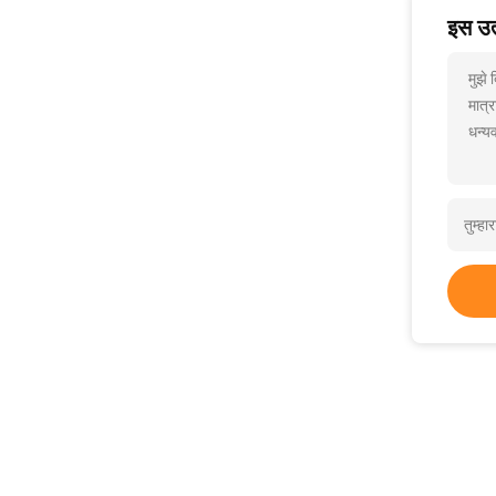
इस उत्
मुझे
मात्र
धन्यव