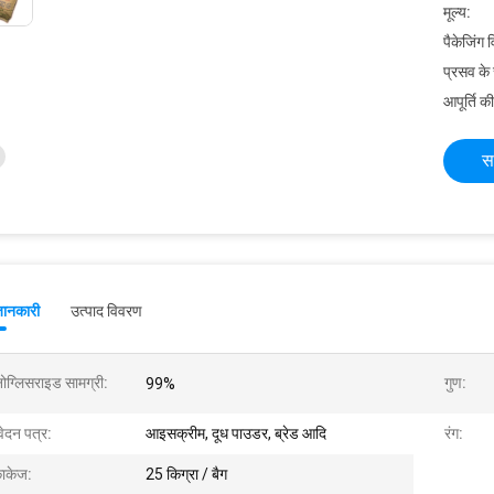
मूल्य:
पैकेजिंग 
प्रसव के
आपूर्ति की
स
जानकारी
उत्पाद विवरण
नोग्लिसराइड सामग्री:
गुण:
99%
ेदन पत्र:
आइसक्रीम, दूध पाउडर, ब्रेड आदि
रंग:
ाकेज:
25 किग्रा / बैग