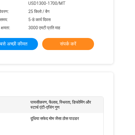
USD1300-1700/MT
विवरण:
25 किलो / बैग
 समय:
5-8 कार्य दिवस
 क्षमता:
3000 एमटी प्रति माह
बसे अच्छी कीमत
संपर्क करें
पायसीकरण, फैलाव, स्थिरता, डिफोमिंग और
स्टार्च एंटी-एजिंग गुण
दूधिया सफेद मोम जैसा ठोस पाउडर