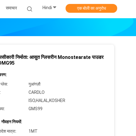
Hindi
समाचार
एक बोली का अनुरोध
पायसीकारी निर्माता: आसुत ग्लिसरीन Monostearate पाउडर
 DMG95
िवरण:
 प्लेस:
गुआंगज़ौ
:
CARDLO
ISO,HALAL,KOSHER
्या:
GMS99
 नौवहन नियमों:
देश मात्रा:
1MT