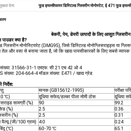
मुखता देना:
फूड इमल्सीफायर डिस्टिल्ड ग्लिसरीन मोनोस्टेट
,
ई 471 फूड इमल्
िवरण
बेकरी, पेय, डेयरी उत्पादों के लिए आसुत ग्लिसर
 पाउडर क्या है?
्ड ग्लिसरीन मोनोस्टियरेट (DMG95), जिसे डिस्टिल्ड मोनोग्लिसराइड्स या ग्लि
 तेल और वसा से बनाया जाता है, जो कि खाद्य पायसीकारकों के लिए सबसे व्यापक र
संख्या: 31566-31-1 एमएफ: सी 21 एच 42 ओ 4
 संख्या: 204-664-4 मॉडल संख्या: E471 / खाद्य ग्रेड
निर्देश:
्तु
मानक (GB15612-1995)
परीक्षा पर
20 ℃)
दूधिया सफेद/हल्का पीला मोमी ठोस
दूधिया स
लिसराइड सामग्री (%)
90
99.2
एसिड (%)
2.5
0.36
्लिसरीन (%)
2.5
0.31
वैल्यू (जी/100 ग्राम)
4.0
0.24
बिंदु (℃)
60-70 ℃
65.1