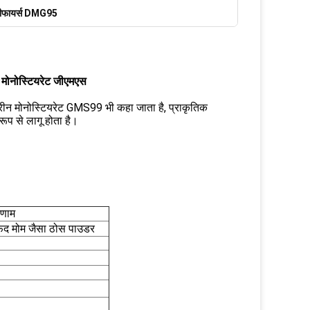
सीफायर्स DMG95
ीन मोनोस्टियरेट जीएमएस
सरीन मोनोस्टियरेट GMS99 भी कहा जाता है, प्राकृतिक
ूप से लागू होता है।
िणाम
फेद मोम जैसा ठोस पाउडर