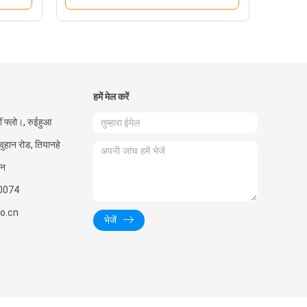
हमें मेल करें
ीं फ्लो।, रुईहुआ
 वुहान रोड, तियानहे
ीन
0074
o.cn
भेजें