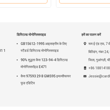
डिस्टिल्ड मोनोग्लिसराइड
हमें का पालन करें
GB15612-1995 आइसक्रीम के लिए
रूम ई एंड एफ, 7 व
31 1
स्टैंडर्ड डिस्टिल्ड मोनोग्लिसराइड
बिल्डिंग, नंबर 24,
90% शुद्धता कैस 123-94-4 डिस्टिल्ड
जिला, गुआंगज़ौ, च
मोनोग्लिसरॉइड E471
+86 1881418
कैस 97593 29 8 GMS95 इमल्सीफायर
Jessie@cardl
फूड एडिटिव