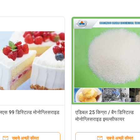
ोनोग्लिसराइड
डीएमजी 90 डिस्टिल्ड ग्लिसरॉल मोनोस्टियरेट
जीएमएस इमल्सीफायर
ी कीमत
सबसे अच्छी कीमत