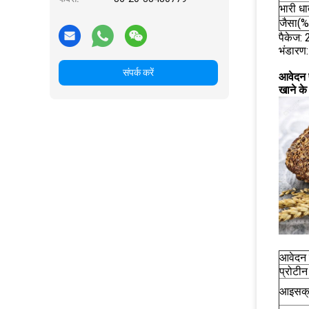
भारी धा
जैसा(%
पैकेज: 
भंडारण:
संपर्क करें
आवेदन 
खाने के
आवेदन 
प्रोटीन
आइसक्