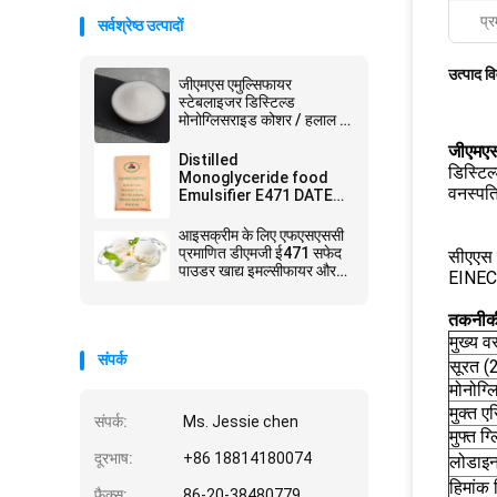
प्र
सर्वश्रेष्ठ उत्पादों
उत्पाद व
जीएमएस एमुल्सिफायर
स्टेबलाइजर डिस्टिल्ड
मोनोग्लिसराइड कोशर / हलाल /
एफएसएससी22000 प्रमाणन
जीएमएस
Distilled
डिस्टिल
Monoglyceride food
वनस्पति
Emulsifier E471 DATEM
उत्पादन के लिए DMG जीएमएस
आइसक्रीम के लिए एफएसएससी
प्रमाणित डीएमजी ई471 सफेद
सीएएस 
पाउडर खाद्य इमल्सीफायर और
EINECS
स्टेबलाइजर
तकनीकी 
मुख्य वस
संपर्क
सूरत (
मोनोग्
मुक्त 
संपर्क:
Ms. Jessie chen
मुफ्त ग
दूरभाष:
+86 18814180074
लोडाइन 
हिमांक 
फैक्स:
86-20-38480779