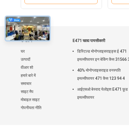
के बारे में
E471 खाद्य पायसीकारी
घर
डिस्टिल्ड मोनोग्लाइसराइड्स ई 471
उत्पादों
इमल्सीफायर इन बेकिंग कैस 31566 
वीआर शो
40% मोनोग्लाइसराइड वनस्पति
हमारे बारे में
इमल्सीफायर 471 कैस 123 94 4
समाचार
आईएसओ बेस्वाद येलोइश E471 फ़ूड
साइट मैप
इमल्सीफायर
मोबाइल साइट
गोपनीयता नीति