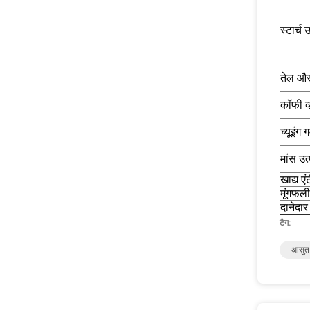
स्टार्च 
तेल औ
कॉफी व
च्यूइंग 
मांस उत
खाद्य एं
मूंगफल
दानेदार
टैग:
आसुत