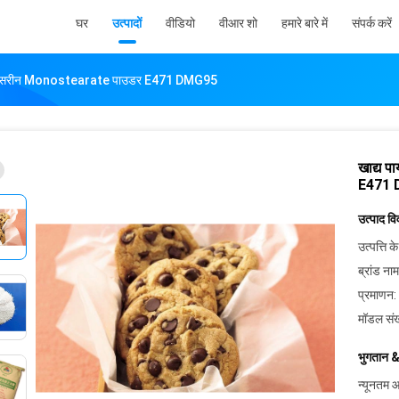
घर
उत्पादों
वीडियो
वीआर शो
हमारे बारे में
संपर्क करें
ुत ग्लिसरीन Monostearate पाउडर E471 DMG95
खाद्य 
E471
उत्पाद व
उत्पत्ति के
ब्रांड नाम
प्रमाणन:
मॉडल संख
भुगतान &
न्यूनतम आ