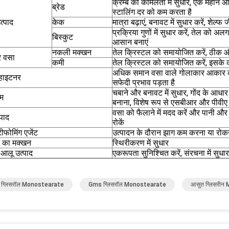
क्रम्ब की कोमलता में सुधार, एक महीन औ
ब्रेड
स्टालिंग दर को कम करता है
उत्पाद
केक
मात्रा बढ़ाएं, बनावट में सुधार करें, शेल्फ
प्रक्रिया गुणों में सुधार करें, तेल को अ
बिस्कुट
आसान बनाएं
नकली मक्खन
तेल क्रिस्टल को समायोजित करें, ठीक औ
र वसा
कमी
तेल क्रिस्टल को समायोजित करें, इसके कार्य
अधिक समान वसा वाले गोलाकार आकार का
्हाइटनर
सफेदी प्रभाव पड़ता है
चबाने और बनावट में सुधार, गोंद के आ
गम
बनाना, विशेष रूप से एसबीआर और पीवीए
वसा को फैलाने में मदद करें और पानी और स्
्पाद
रोकें
टीफोमिंग एजेंट
उत्पादन के दौरान झाग कम करना या रोक
ी का मक्खन
स्थिरीकरण में सुधार
 आलू उत्पाद
एकरूपता सुनिश्चित करें, संरचना में सुध
 ग्लिसरॉल Monostearate
Gms ग्लिसरॉल Monostearate
आसुत ग्लिसरी