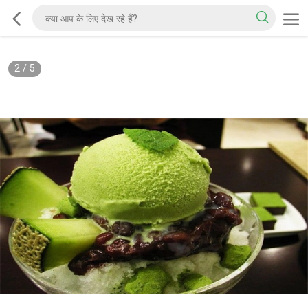
2
/
5