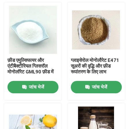
फ़ीड एमुल्सिफायर और
ग्लाइसेरोल मोनोलौरेट E471
एंटीबैक्टीरियल ग्लिसरॉल
सूअरों की वृद्धि और फ़ीड
मोनोलॉरेट GML90 फ़ीड में
रूपांतरण के लिए लाभ
जांच भेजें
जांच भेजें
घर
उत्पादों
वीडियो