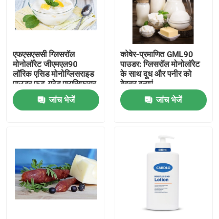
वीआर शो
एफएसएससी ग्लिसरॉल
कोषेर-प्रमाणित GML90
हमारे बारे में
मोनोलॉरेट जीएमएल90
पाउडर: ग्लिसरॉल मोनोलॉरेट
लॉरिक एसिड मोनोग्लिसराइड
के साथ दूध और पनीर को
पाउडर फूड-ग्रेड एम्यूसिफायर
बेहतर बनाएं
कारखाना भ्रमण
जांच भेजें
जांच भेजें
गुणवत्ता नियंत्रण
संपर्क करें
समाचार
एक उद्धरण का अनुरोध करें