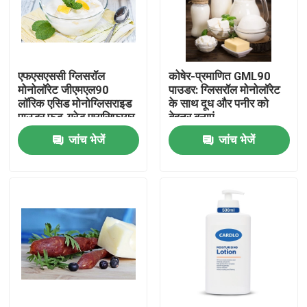
वीआर शो
एफएसएससी ग्लिसरॉल
कोषेर-प्रमाणित GML90
हमारे बारे में
मोनोलॉरेट जीएमएल90
पाउडर: ग्लिसरॉल मोनोलॉरेट
लॉरिक एसिड मोनोग्लिसराइड
के साथ दूध और पनीर को
पाउडर फूड-ग्रेड एम्यूसिफायर
बेहतर बनाएं
कारखाना भ्रमण
जांच भेजें
जांच भेजें
गुणवत्ता नियंत्रण
संपर्क करें
समाचार
एक उद्धरण का अनुरोध करें