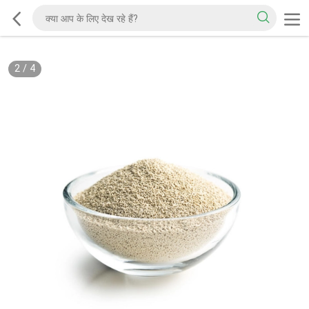
2
/
4