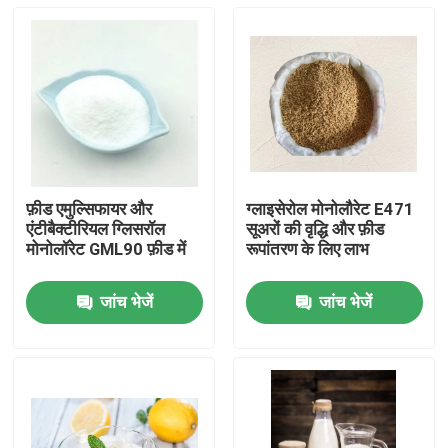
फ़ीड एमुल्सिफायर और
ग्लाइसेरोल मोनोलौरेट E471
एंटीबैक्टीरियल ग्लिसरॉल
सूअरों की वृद्धि और फ़ीड
मोनोलॉरेट GML90 फ़ीड में
रूपांतरण के लिए लाभ
जांच भेजें
जांच भेजें
घर
उत्पादों
वीडियो