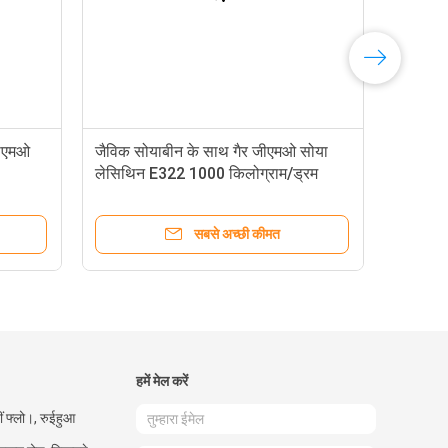
जीएमओ
जैविक सोयाबीन के साथ गैर जीएमओ सोया
लेसिथिन E322 1000 किलोग्राम/ड्रम
सबसे अच्छी कीमत
हमें मेल करें
ीं फ्लो।, रुईहुआ