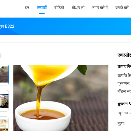
घर
उत्पादों
वीडियो
वीआर शो
हमारे बारे में
संपर्क करें
द्रव E322
एचएसीस
उत्पाद व
उत्पत्ति के
प्रमाणन:
मॉडल संख
भुगतान &
न्यूनतम आ
मूल्य: