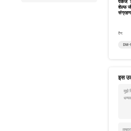
पैकेज
:
शेल्फ ज
संग्रह
टैग:
DM-9
इस उत्
मुझे
धन्यव