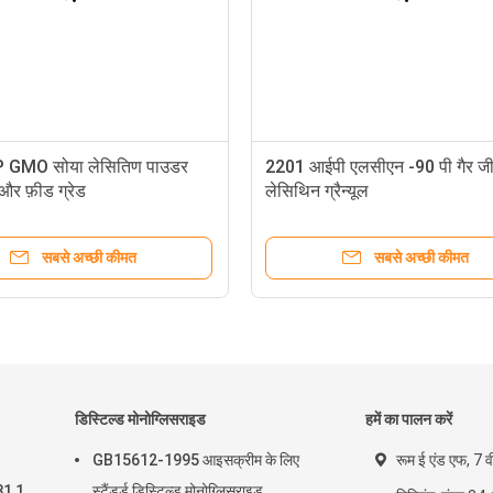
 GMO सोया लेसितिण पाउडर
2201 आईपी एलसीएन -90 पी गैर 
ड और फ़ीड ग्रेड
लेसिथिन ग्रैन्यूल
सबसे अच्छी कीमत
सबसे अच्छी कीमत
डिस्टिल्ड मोनोग्लिसराइड
हमें का पालन करें
GB15612-1995 आइसक्रीम के लिए
रूम ई एंड एफ, 7 व
31 1
स्टैंडर्ड डिस्टिल्ड मोनोग्लिसराइड