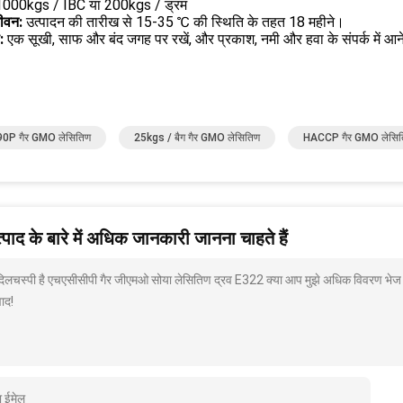
 1000kgs / IBC या 200kgs / ड्रम
ीवन:
उत्पादन की तारीख से 15-35 ℃ की स्थिति के तहत 18 महीने।
ण:
एक सूखी, साफ और बंद जगह पर रखें, और प्रकाश, नमी और हवा के संपर्क में आने
0P गैर GMO लेसितिण
25kgs / बैग गैर GMO लेसितिण
HACCP गैर GMO लेसि
पाद के बारे में अधिक जानकारी जानना चाहते हैं
 दिलचस्पी है एचएसीसीपी गैर जीएमओ सोया लेसितिण द्रव E322 क्या आप मुझे अधिक विवरण भेज सक
ाद!