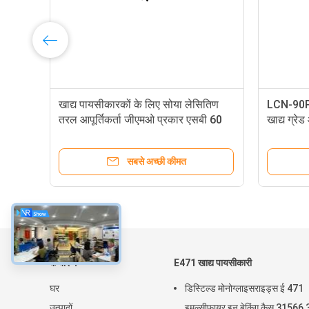
खाद्य पायसीकारकों के लिए सोया लेसितिण
LCN-90P
तरल आपूर्तिकर्ता जीएमओ प्रकार एसबी 60
खाद्य ग्रे
डीएम -60 एलL
सबसे अच्छी कीमत
के बारे में
E471 खाद्य पायसीकारी
घर
डिस्टिल्ड मोनोग्लाइसराइड्स ई 471
उत्पादों
इमल्सीफायर इन बेकिंग कैस 31566 