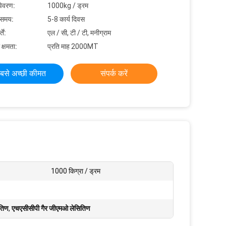
विवरण:
1000kg / ड्रम
 समय:
5-8 कार्य दिवस
ें:
एल / सी, टी / टी, मनीग्राम
 क्षमता:
प्रति माह 2000MT
बसे अच्छी कीमत
संपर्क करें
1000 किग्रा / ड्रम
तिण
,
एचएसीसीपी गैर जीएमओ लेसितिण