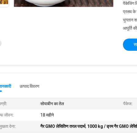
पैकेजिंग 
प्रसव के
भुगतान शर्त
आपूर्ति की
स
जानकारी
उत्पाद विवरण
ग्री:
सोयाबीन का तेल
पैकेज:
ल्फ जीवन:
18 महीने
मुखता देना:
गैर GMO लेसितिण तरल पदार्थ
,
1000 kg / ड्रम गैर GMO लेसि