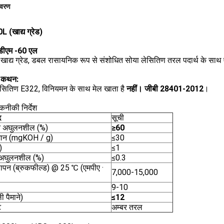
िवरण
 (खाद्य ग्रेड)
डीएम -60 एल
:
खाद्य ग्रेड, डबल रासायनिक रूप से संशोधित सोया लेसितिण तरल पदार्थ के सा
 कथन:
ेसितिण E322, विनियमन के साथ मेल खाता है
नहीं।
जीबी 28401-2012
।
कनीकी निर्देश
द
सूची
न अघुलनशील (%)
≥60
मान (mgKOH / g)
≤30
)
≤1
न अघुलनशील (%)
≤0.3
ापन (ब्रुकफील्ड) @ 25 ℃ (एमपीए ·
7,000-15,000
9-10
ी पैमाने)
≤12
ट
अम्बर तरल