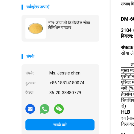
उत्पाद व
सर्वश्रेष्ठ उत्पादों
DM-60L
नॉन-जीएमओ डिओल्डेड सोया
लेसिथिन पाउडर
3104 
विवरण
संघटक
सोया ल
संपर्क
त
मुख्य म
संपर्क:
Ms. Jessie chen
एसीटो
एसिड 
दूरभाष:
+86 18814180074
नमी (%
फैक्स:
86-20-38480779
हेक्से
चिपचिप
रों)
HLB
रंग (माल
दिखाव
संपर्क करें