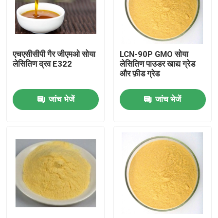
वीआर शो
एचएसीसीपी गैर जीएमओ सोया
LCN-90P GMO सोया
हमारे बारे में
लेसितिण द्रव E322
लेसितिण पाउडर खाद्य ग्रेड
और फ़ीड ग्रेड
कारखाना भ्रमण
जांच भेजें
जांच भेजें
गुणवत्ता नियंत्रण
संपर्क करें
समाचार
एक उद्धरण का अनुरोध करें