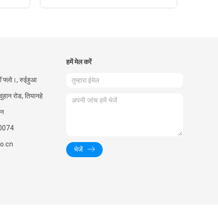
हमें मेल करें
ीं फ्लो।, रुईहुआ
 वुहान रोड, तियानहे
ीन
0074
o.cn
भेजें