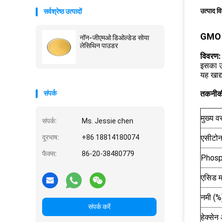
उत्पाद व
सर्वश्रेष्ठ उत्पादों
GMO S
नॉन-जीएमओ डिओल्डेड सोया
लेसिथिन पाउडर
विवरण
इसका उप
यह खाद्
संपर्क
तकनीकी 
मुख्य वस
संपर्क:
Ms. Jessie chen
दूरभाष:
+86 18814180074
एसीटो
फैक्स:
86-20-38480779
Phosph
एसिड 
नमी (%
संपर्क करें
हेक्से