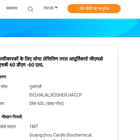
Hindi
समाचार
एक बोली का अनुरोध
ायसीकारकों के लिए सोया लेसितिण तरल आपूर्तिकर्ता जीएमओ
 एसबी 60 डीएम -60 एलL
िवरण:
 प्लेस:
गुआंगज़ौ
ISO,HALAL,KOSHER,HACCP
्या:
DM-60L (खाद्य ग्रेड)
 नौवहन नियमों:
देश मात्रा:
1MT
Guangzhou Cardlo Biochemical