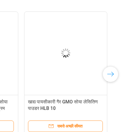
सोया
खाद्य पायसीकारी गैर GMO सोया लेसितिण
्रम
पाउडर HLB 10
सबसे अच्छी कीमत