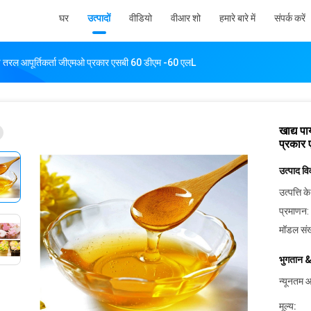
घर
उत्पादों
वीडियो
वीआर शो
हमारे बारे में
संपर्क करें
िण तरल आपूर्तिकर्ता जीएमओ प्रकार एसबी 60 डीएम -60 एलL
खाद्य प
प्रकार
उत्पाद व
उत्पत्ति के
प्रमाणन:
मॉडल संख
भुगतान &
न्यूनतम आ
मूल्य: