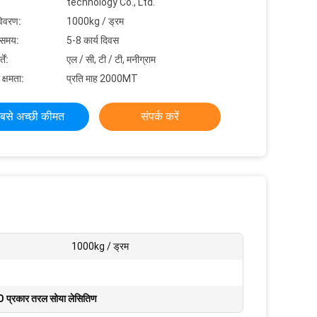
technology Co., Ltd.
विवरण:
1000kg / ड्रम
 समय:
5-8 कार्य दिवस
ें:
एल / सी, टी / टी, मनीग्राम
 क्षमता:
प्रति माह 2000MT
बसे अच्छी कीमत
संपर्क करें
1000kg / ड्रम
प्रकार तरल सोया लेसितिण