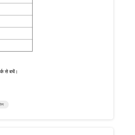
क से बचें।
तिण