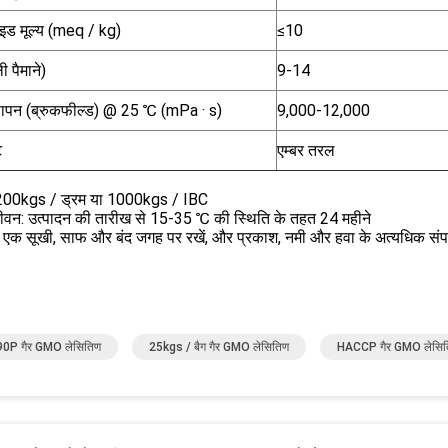
ाइड मूल्य (meq / kg)
≤10
ी पैमाने)
9-14
ापन (ब्रुकफील्ड) @ 25 ℃ (mPa · s)
9,000-12,000
ट
एम्बर तरल
 200kgs / ड्रम या 1000kgs / IBC
जीवन: उत्पादन की तारीख से 15-35 ℃ की स्थिति के तहत 24 महीने
 एक सूखी, साफ और बंद जगह पर रखें, और प्रकाश, नमी और हवा के अत्यधिक संपर्
0P गैर GMO लेसितिण
25kgs / बैग गैर GMO लेसितिण
HACCP गैर GMO लेसि