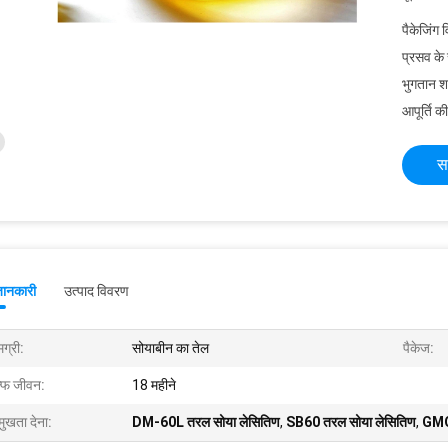
पैकेजिंग 
प्रसव के
भुगतान शर्त
आपूर्ति की
स
जानकारी
उत्पाद विवरण
ग्री:
सोयाबीन का तेल
पैकेज:
ल्फ जीवन:
18 महीने
मुखता देना:
DM-60L तरल सोया लेसितिण
,
SB60 तरल सोया लेसितिण
,
GMO 