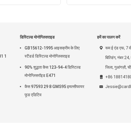
डिस्टिल्ड मोनोग्लिसराइड
हमें का पालन करें
GB15612-1995 आइसक्रीम के लिए
रूम ई एंड एफ, 7 व
31 1
स्टैंडर्ड डिस्टिल्ड मोनोग्लिसराइड
बिल्डिंग, नंबर 24,
90% शुद्धता कैस 123-94-4 डिस्टिल्ड
जिला, गुआंगज़ौ, च
मोनोग्लिसरॉइड E471
+86 1881418
कैस 97593 29 8 GMS95 इमल्सीफायर
Jessie@cardl
फूड एडिटिव