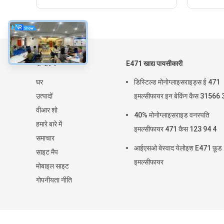
के बारे में
E471 खाद्य पायसीकारी
घर
डिस्टिल्ड मोनोग्लाइसराइड्स ई 471
उत्पादों
इमल्सीफायर इन बेकिंग कैस 31566 
वीआर शो
40% मोनोग्लाइसराइड वनस्पति
हमारे बारे में
इमल्सीफायर 471 कैस 123 94 4
समाचार
आईएसओ बेस्वाद येलोइश E471 फ़ूड
साइट मैप
इमल्सीफायर
मोबाइल साइट
गोपनीयता नीति