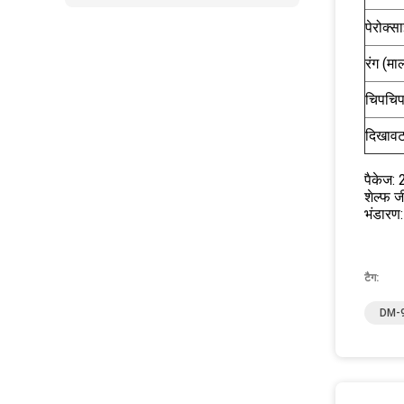
पेरोक्स
रंग (माल
चिपचिप
दिखाव
पैकेज:
शेल्फ 
भंडारण:
टैग:
DM-9