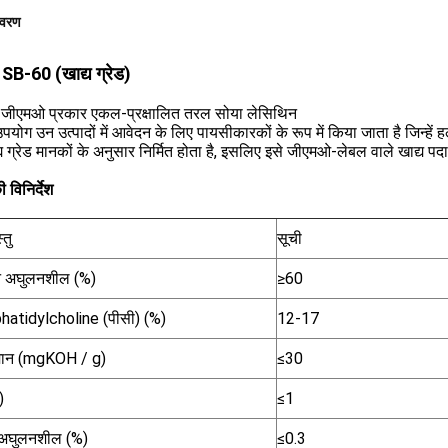
िवरण
B-60 (खाद्य ग्रेड)
:
जीएमओ प्रकार एकल-प्रक्षालित तरल सोया लेसिथिन
योग उन उत्पादों में आवेदन के लिए पायसीकारकों के रूप में किया जाता है जिन्हें 
य ग्रेड मानकों के अनुसार निर्मित होता है, इसलिए इसे जीएमओ-लेबल वाले खाद्य पदार
विनिर्देश
्तु
सूची
न अघुलनशील (%)
≥60
atidylcholine (पीसी) (%)
12-17
मान (mgKOH / g)
≤30
)
≤1
न अघुलनशील (%)
≤0.3