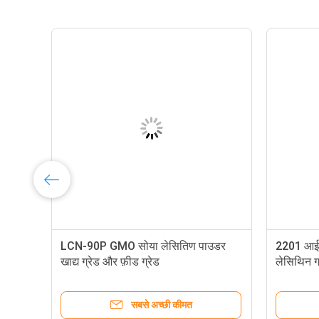
LCN-90P GMO सोया लेसितिण पाउडर
2201 आईप
खाद्य ग्रेड और फ़ीड ग्रेड
लेसिथिन ग्र
सबसे अच्छी कीमत