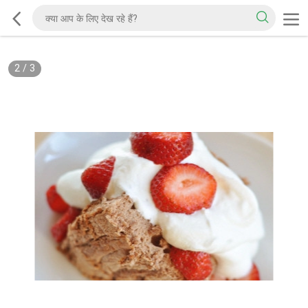
2
/
3