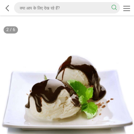
2
/
6