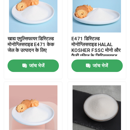
वीआर शो
हमारे बारे में
खाद्य एमुल्सिफायर डिस्टिल्ड
E471 डिस्टिल्ड
मोनोग्लिसराइड E471 केक
मोनोग्लिसराइड HALAL
जेल के उत्पादन के लिए
KOSHER FSSC मोनो और
कारखाना भ्रमण
फैटी एसिड के डिग्लिसराइड
जांच भेजें
जांच भेजें
गुणवत्ता नियंत्रण
संपर्क करें
समाचार
एक उद्धरण का अनुरोध करें