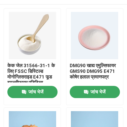
केक जेल 31566-31-1 के
DMG90 खाद्य एमुल्सिफायर
लिए FSSC डिस्टिल्ड
GMS90 DMG95 E471
मोनोग्लिसराइड E471 फूड
कोषेर हलाल प्रमाणपत्र
इमल्सीफायर एडिटिव्स
घर
जांच भेजें
जांच भेजें
उत्पादों
वीडियो