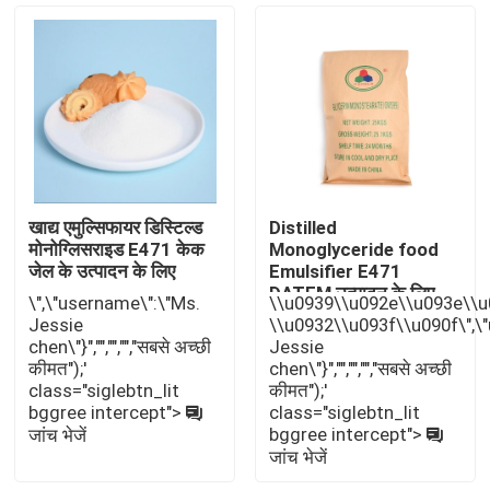
वीआर शो
हमारे बारे में
कारखाना भ्रमण
खाद्य एमुल्सिफायर डिस्टिल्ड
Distilled
मोनोग्लिसराइड E471 केक
Monoglyceride food
गुणवत्ता नियंत्रण
जेल के उत्पादन के लिए
Emulsifier E471
DATEM उत्पादन के लिए
\",\"username\":\"Ms.
\\u0939\\u092e\\u093e\\
DMG जीएमएस
Jessie
\\u0932\\u093f\\u090f\",\
संपर्क करें
chen\"}","","","","सबसे अच्छी
Jessie
कीमत");'
chen\"}","","","","सबसे अच्छी
class="siglebtn_lit
कीमत");'
समाचार
bggree intercept">
class="siglebtn_lit
bggree intercept">
जांच भेजें
जांच भेजें
एक उद्धरण का अनुरोध करें