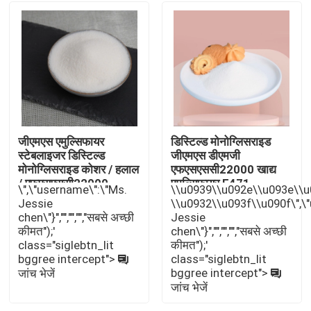
E471 खाद्य पायसीकारी
खाद्य ग्रेड पायसीकारी
प्राकृतिक खाद्य पायसीकारी
जीएमएस एमुल्सिफायर
डिस्टिल्ड मोनोग्लिसराइड
स्टेबलाइजर डिस्टिल्ड
जीएमएस डीएमजी
डिस्टिल्ड मोनोग्लिसराइड
मोनोग्लिसराइड कोशर / हलाल
एफएसएससी22000 खाद्य
/ एफएसएससी22000
एमुल्सिफायर E471
\",\"username\":\"Ms.
\\u0939\\u092e\\u093e\\
प्रमाणन
Jessie
\\u0932\\u093f\\u090f\",\
मोनो और डाइग्लिसराइड्स
chen\"}","","","","सबसे अच्छी
Jessie
कीमत");'
chen\"}","","","","सबसे अच्छी
class="siglebtn_lit
कीमत");'
ग्लिसरॉल मोनोस्टियरेट
bggree intercept">
class="siglebtn_lit
bggree intercept">
जांच भेजें
जांच भेजें
केक इम्प्रूव इमल्सीफायर