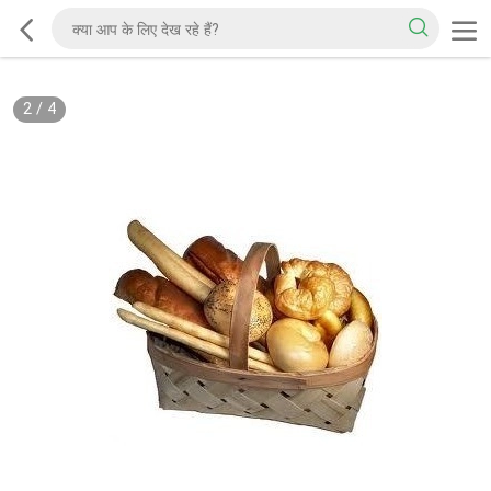
2
/
4