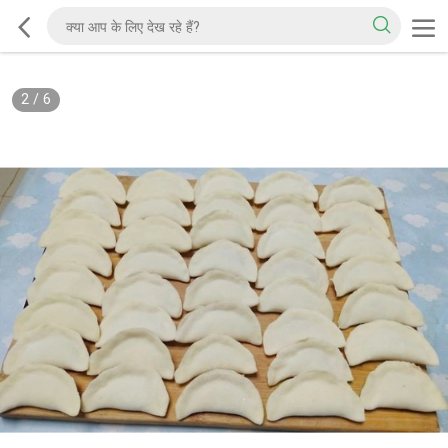
2
/
6