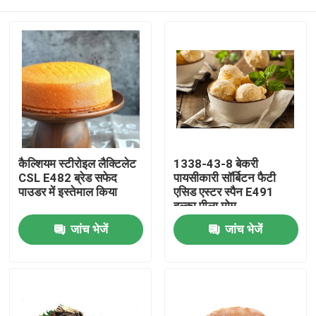
कैल्शियम स्टीरोइल लैक्टिलेट
1338-43-8 बेकरी
CSL E482 ब्रेड सफेद
पायसीकारी सॉर्बिटन फैटी
पाउडर में इस्तेमाल किया
एसिड एस्टर स्पैन E491
हल्का पीला मोम
घर
जांच भेजें
जांच भेजें
उत्पादों
वीडियो