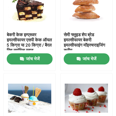
वीआर शो
हमारे बारे में
बेकरी केक इम्प्रूवर
सेमी फ्लुइड शेप ब्रेड
इमल्सीफायर एसपी केक ऑयल
इमल्सीफायर बेकरी
5 किग्रा या 20 किग्रा / बैरल
इमल्सीफाइंग मॉइस्चराइजिंग
कारखाना भ्रमण
रिच सुगंधित स्वाद
क्रीम
जांच भेजें
जांच भेजें
गुणवत्ता नियंत्रण
संपर्क करें
समाचार
एक उद्धरण का अनुरोध करें