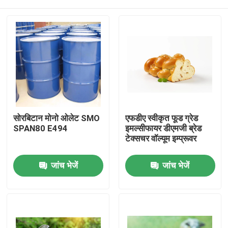
सोरबिटान मोनो ओलेट SMO
एफडीए स्वीकृत फूड ग्रेड
SPAN80 E494
इमल्सीफायर डीएमजी ब्रेड
टेक्सचर वॉल्यूम इम्प्रूवर
घर
जांच भेजें
जांच भेजें
उत्पादों
वीडियो