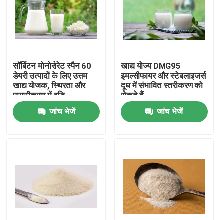
वीआर शो
हमारे बारे में
सॉर्बिटन मोनोसेरेट स्पैन 60
खाद्य योज्य DMG95
डेयरी उत्पादों के लिए उत्तम
इमल्सीफायर और स्टेबलाइजर्स
खाद्य योजक, स्थिरता और
दूध में संभावित स्तरीकरण को
कारखाना भ्रमण
पायसीकरण में वृद्धि
रोकते हैं
जांच भेजें
जांच भेजें
गुणवत्ता नियंत्रण
संपर्क करें
समाचार
एक उद्धरण का अनुरोध करें