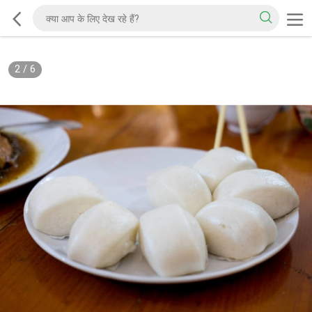
2
/
6