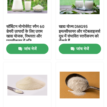
वीआर शो
सॉर्बिटन मोनोसेरेट स्पैन 60
खाद्य योज्य DMG95
हमारे बारे में
डेयरी उत्पादों के लिए उत्तम
इमल्सीफायर और स्टेबलाइजर्स
खाद्य योजक, स्थिरता और
दूध में संभावित स्तरीकरण को
पायसीकरण में वृद्धि
रोकते हैं
कारखाना भ्रमण
जांच भेजें
जांच भेजें
गुणवत्ता नियंत्रण
संपर्क करें
समाचार
एक उद्धरण का अनुरोध करें