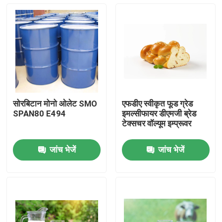
सोरबिटान मोनो ओलेट SMO
एफडीए स्वीकृत फूड ग्रेड
SPAN80 E494
इमल्सीफायर डीएमजी ब्रेड
टेक्सचर वॉल्यूम इम्प्रूवर
जांच भेजें
जांच भेजें
घर
उत्पादों
वीडियो