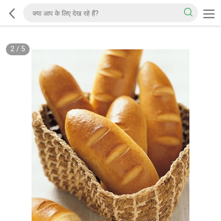
2
/
5