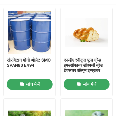
सोरबिटान मोनो ओलेट SMO
एफडीए स्वीकृत फूड ग्रेड
SPAN80 E494
इमल्सीफायर डीएमजी ब्रेड
टेक्सचर वॉल्यूम इम्प्रूवर
घर
जांच भेजें
जांच भेजें
उत्पादों
वीडियो