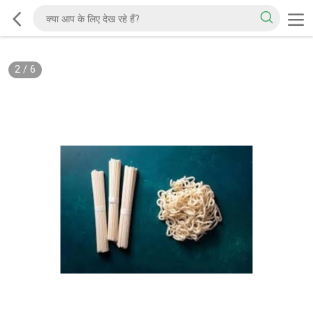
2
/
6