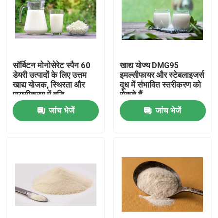
वीआर शो
हमारे बारे में
सॉर्बिटन मोनोसेरेट स्पैन 60
खाद्य योज्य DMG95
डेयरी उत्पादों के लिए उत्तम
इमल्सीफायर और स्टेबलाइजर्स
खाद्य योजक, स्थिरता और
दूध में संभावित स्तरीकरण को
कारखाना भ्रमण
पायसीकरण में वृद्धि
रोकते हैं
जांच भेजें
जांच भेजें
गुणवत्ता नियंत्रण
संपर्क करें
समाचार
एक उद्धरण का अनुरोध करें