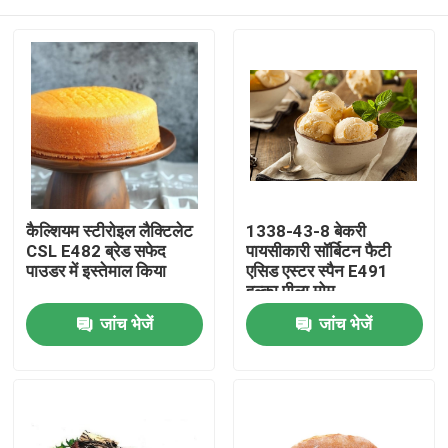
कैल्शियम स्टीरोइल लैक्टिलेट
1338-43-8 बेकरी
CSL E482 ब्रेड सफेद
पायसीकारी सॉर्बिटन फैटी
पाउडर में इस्तेमाल किया
एसिड एस्टर स्पैन E491
हल्का पीला मोम
घर
जांच भेजें
जांच भेजें
उत्पादों
वीडियो