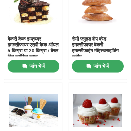
वीआर शो
हमारे बारे में
बेकरी केक इम्प्रूवर
सेमी फ्लुइड शेप ब्रेड
इमल्सीफायर एसपी केक ऑयल
इमल्सीफायर बेकरी
5 किग्रा या 20 किग्रा / बैरल
इमल्सीफाइंग मॉइस्चराइजिंग
कारखाना भ्रमण
रिच सुगंधित स्वाद
क्रीम
जांच भेजें
जांच भेजें
गुणवत्ता नियंत्रण
संपर्क करें
समाचार
एक उद्धरण का अनुरोध करें