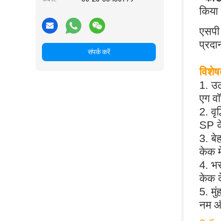
किया 
एसपी
प्रदा
संपर्क करें
विशेष
1. उ
एग वॉ
2. वृद
SP क
3. ब
केक म
4. भर
केक क
5. म
नम औ