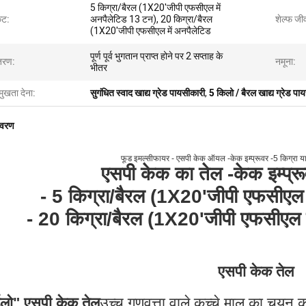
5 किग्रा/बैरल (1X20'जीपी एफसीएल में
ेट:
अनपैलेटिड 13 टन), 20 किग्रा/बैरल
शेल्फ जी
(1X20'जीपी एफसीएल में अनपैलेटिड
पूर्ण पूर्व भुगतान प्राप्त होने पर 2 सप्ताह के
तरण:
नमूना:
भीतर
मुखता देना:
सुगंधित स्वाद खाद्य ग्रेड पायसीकारी
,
5 किलो / बैरल खाद्य ग्रेड पा
िवरण
फूड इमल्सीफायर - एसपी केक ऑयल -केक इम्प्रूवर -5 किग्रा या 
एसपी केक का तेल -
केक इम्प्
- 5 किग्रा/बैरल (1X20'जीपी एफसीएल 
- 20 किग्रा/बैरल (1X20'जीपी एफसीएल म
एसपी केक तेल
डलो" एसपी केक तेल
उच्च गुणवत्ता वाले कच्चे माल का चयन 