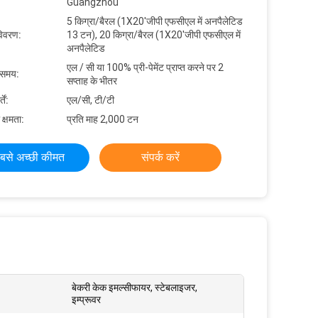
Guangzhou
5 किग्रा/बैरल (1X20'जीपी एफसीएल में अनपैलेटिड
विवरण:
13 टन), 20 किग्रा/बैरल (1X20'जीपी एफसीएल में
अनपैलेटिड
एल / सी या 100% प्री-पेमेंट प्राप्त करने पर 2
 समय:
सप्ताह के भीतर
ें:
एल/सी, टी/टी
 क्षमता:
प्रति माह 2,000 टन
बसे अच्छी कीमत
संपर्क करें
बेकरी केक इमल्सीफायर, स्टेबलाइजर,
इम्प्रूवर