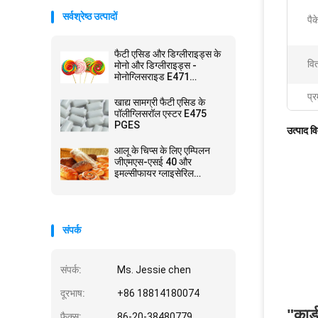
सर्वश्रेष्ठ उत्पादों
पैक
फैटी एसिड और डिग्लीराइड्स के
वि
मोनो और डिग्लीराइड्स -
मोनोग्लिसराइड E471
GMS40
प्र
खाद्य सामग्री फैटी एसिड के
पॉलीग्लिसरॉल एस्टर E475
PGES
उत्पाद व
आलू के चिप्स के लिए एम्पिलन
जीएमएस-एसई 40 और
इमल्सीफायर ग्लाइसेरिल
मोनोस्टियरेट जीएमएस पाउडर
संपर्क
संपर्क:
Ms. Jessie chen
दूरभाष:
+86 18814180074
"कार्
फैक्स:
86-20-38480779