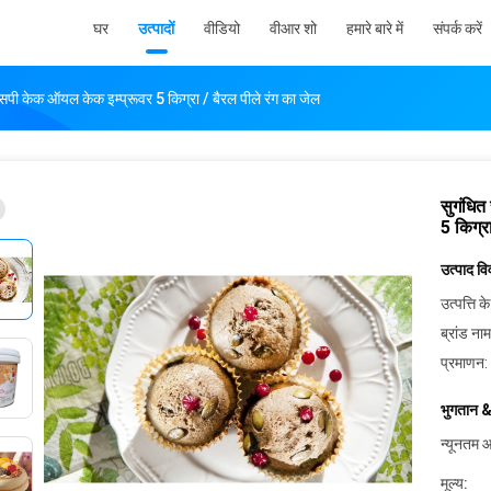
घर
उत्पादों
वीडियो
वीआर शो
हमारे बारे में
संपर्क करें
एसपी केक ऑयल केक इम्प्रूवर 5 किग्रा / बैरल पीले रंग का जेल
सुगंधित
5 किग्र
उत्पाद व
उत्पत्ति के
ब्रांड नाम
प्रमाणन:
भुगतान &
न्यूनतम आ
मूल्य: