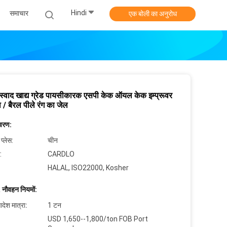
Hindi
समाचार
एक बोली का अनुरोध
 स्वाद खाद्य ग्रेड पायसीकारक एसपी केक ऑयल केक इम्प्रूवर
ा / बैरल पीले रंग का जेल
िवरण:
 प्लेस:
चीन
:
CARDLO
HALAL, ISO22000, Kosher
 नौवहन नियमों:
देश मात्रा:
1 टन
USD 1,650--1,800/ton FOB Port