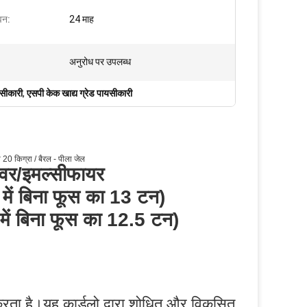
वन:
24 माह
अनुरोध पर उपलब्ध
यसीकारी
,
एसपी केक खाद्य ग्रेड पायसीकारी
20 किग्रा / बैरल - पीला जेल
रूवर/इमल्सीफायर
में बिना फूस का 13 टन)
ें बिना फूस का 12.5 टन)
करता है।यह कार्डलो द्वारा शोधित और विकसित