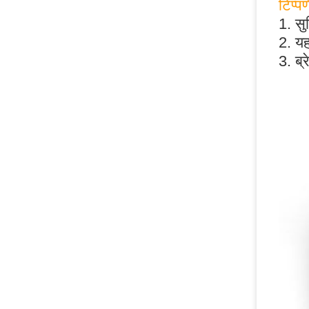
टिप्पण
1. सु
2. य
3. ब्