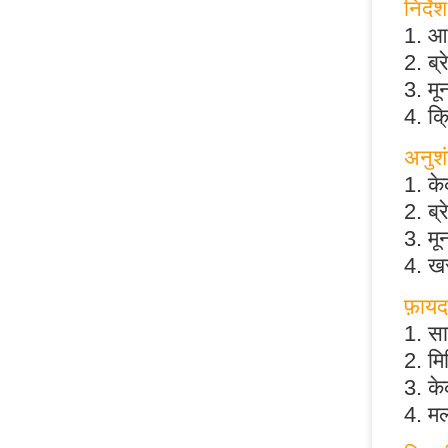
निर्देश
1. आक
2. ब्
3. म
4. क्
अनुश
1. क
2. ब्
3. मू
4. खस
फ़ायद
1. स
2. मि
3. के
4. मल