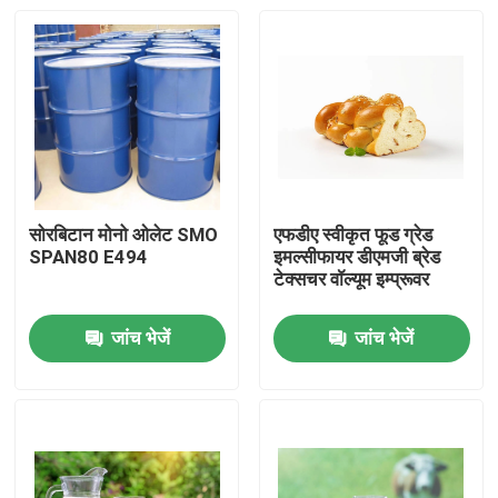
सोरबिटान मोनो ओलेट SMO
एफडीए स्वीकृत फूड ग्रेड
SPAN80 E494
इमल्सीफायर डीएमजी ब्रेड
टेक्सचर वॉल्यूम इम्प्रूवर
जांच भेजें
जांच भेजें
घर
उत्पादों
वीडियो