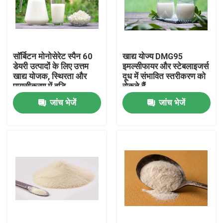
वीआर शो
सॉर्बिटन मोनोसेरेट स्पैन 60
खाद्य योज्य DMG95
हमारे बारे में
डेयरी उत्पादों के लिए उत्तम
इमल्सीफायर और स्टेबलाइजर्स
खाद्य योजक, स्थिरता और
दूध में संभावित स्तरीकरण को
पायसीकरण में वृद्धि
रोकते हैं
कारखाना भ्रमण
जांच भेजें
जांच भेजें
गुणवत्ता नियंत्रण
संपर्क करें
समाचार
एक उद्धरण का अनुरोध करें