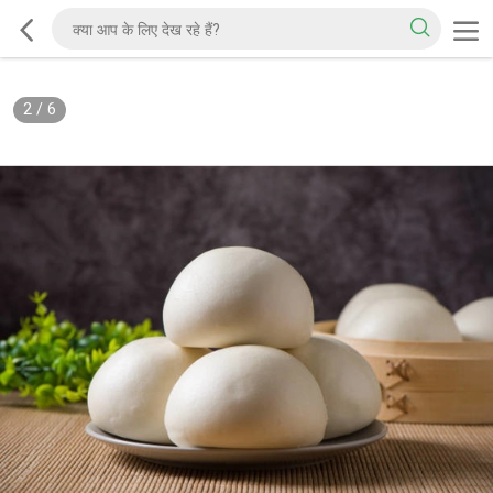
2
/
6