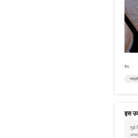
टैग:
ग्लाइ
इस उत्
मुझे
धन्यव