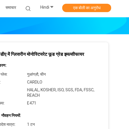
Hindi
समाचार
एक बोली का अनुरोध
ीए में ग्लिसरीन मोनोस्टियरेट फूड ग्रेड इमल्सीफायर
िवरण:
 प्लेस:
गुआंगज़ौ, चीन
:
CARDLO
HALAL, KOSHER, ISO, SGS, FDA, FSSC,
REACH
्या:
E471
 नौवहन नियमों:
देश मात्रा:
1 टन