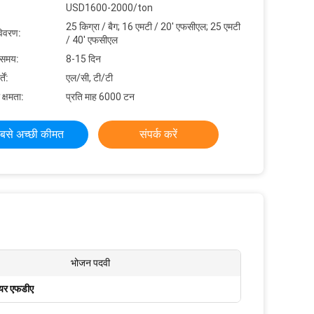
USD1600-2000/ton
25 किग्रा / बैग; 16 एमटी / 20' एफसीएल; 25 एमटी
विवरण:
/ 40' एफसीएल
 समय:
8-15 दिन
ें:
एल/सी, टी/टी
 क्षमता:
प्रति माह 6000 टन
बसे अच्छी कीमत
संपर्क करें
भोजन पदवी
ायर एफडीए