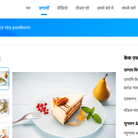
घर
उत्पादों
वीडियो
वीआर शो
हमारे बारे में
संपर्क करें
फूड ग्रेड इमल्सीफायर
केक एफड
उत्पाद व
उत्पत्ति के
ब्रांड नाम
प्रमाणन:
मॉडल संख
भुगतान &
न्यूनतम आ