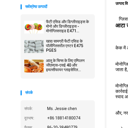
उत्पाद व
सर्वश्रेष्ठ उत्पादों
ग्लिस
फैटी एसिड और डिग्लीराइड्स के
आटा उत
मोनो और डिग्लीराइड्स -
मोनोग्लिसराइड E471
GMS40
खाद्य सामग्री फैटी एसिड के
पॉलीग्लिसरॉल एस्टर E475
केक में
PGES
आलू के चिप्स के लिए एम्पिलन
मोनोग्ल
जीएमएस-एसई 40 और
जाता है
इमल्सीफायर ग्लाइसेरिल
मोनोस्टियरेट जीएमएस पाउडर
मोनोग्ल
कार्रव
संपर्क
स्वाद अ
संपर्क:
Ms. Jessie chen
और, नरम
दूरभाष:
+86 18814180074
फैक्स:
86-20-38480779