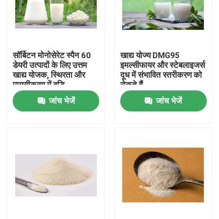
वीआर शो
सॉर्बिटन मोनोसेरेट स्पैन 60
खाद्य योज्य DMG95
हमारे बारे में
डेयरी उत्पादों के लिए उत्तम
इमल्सीफायर और स्टेबलाइजर्स
खाद्य योजक, स्थिरता और
दूध में संभावित स्तरीकरण को
पायसीकरण में वृद्धि
रोकते हैं
कारखाना भ्रमण
जांच भेजें
जांच भेजें
गुणवत्ता नियंत्रण
संपर्क करें
समाचार
एक उद्धरण का अनुरोध करें