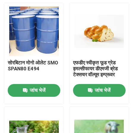
सोरबिटान मोनो ओलेट SMO
एफडीए स्वीकृत फूड ग्रेड
SPAN80 E494
इमल्सीफायर डीएमजी ब्रेड
टेक्सचर वॉल्यूम इम्प्रूवर
जांच भेजें
जांच भेजें
घर
उत्पादों
वीडियो