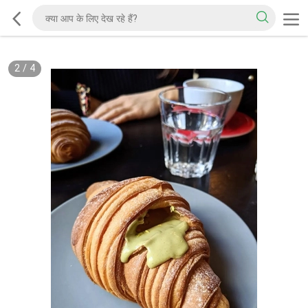
2
/
4