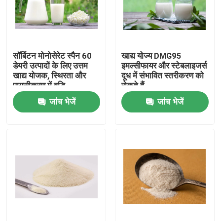
वीआर शो
सॉर्बिटन मोनोसेरेट स्पैन 60
खाद्य योज्य DMG95
हमारे बारे में
डेयरी उत्पादों के लिए उत्तम
इमल्सीफायर और स्टेबलाइजर्स
खाद्य योजक, स्थिरता और
दूध में संभावित स्तरीकरण को
पायसीकरण में वृद्धि
रोकते हैं
कारखाना भ्रमण
जांच भेजें
जांच भेजें
गुणवत्ता नियंत्रण
संपर्क करें
समाचार
एक उद्धरण का अनुरोध करें