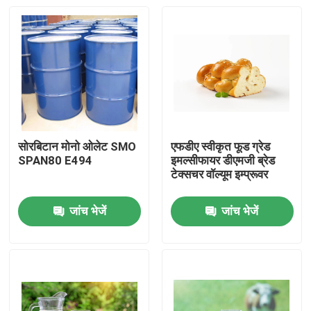
सोरबिटान मोनो ओलेट SMO
एफडीए स्वीकृत फूड ग्रेड
SPAN80 E494
इमल्सीफायर डीएमजी ब्रेड
टेक्सचर वॉल्यूम इम्प्रूवर
जांच भेजें
जांच भेजें
घर
उत्पादों
वीडियो