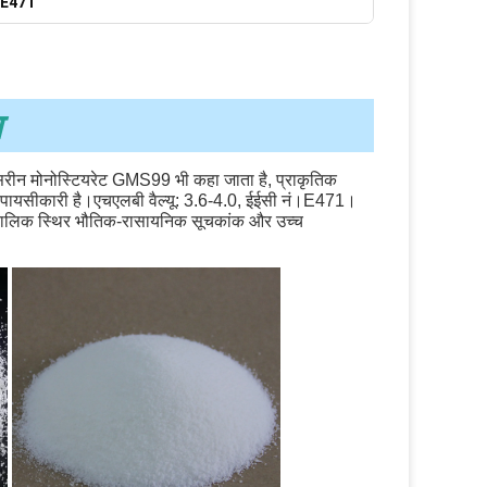
र E471
ण
िसरीन मोनोस्टियरेट GMS99 भी कहा जाता है, प्राकृतिक 
्य पायसीकारी है।एचएलबी वैल्यू: 3.6-4.0, ईईसी नं।E471।
घकालिक स्थिर भौतिक-रासायनिक सूचकांक और उच्च 