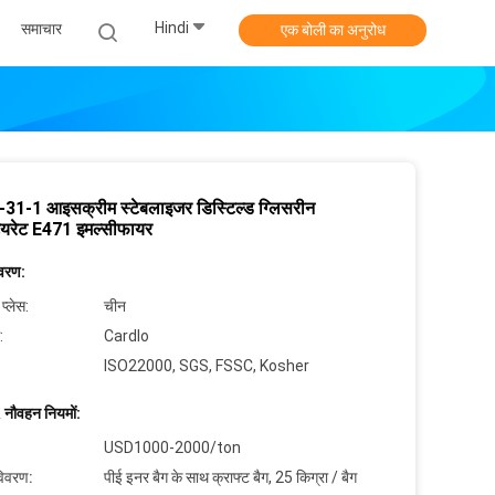
Hindi
समाचार
एक बोली का अनुरोध
31-1 आइसक्रीम स्टेबलाइजर डिस्टिल्ड ग्लिसरीन
ियरेट E471 इमल्सीफायर
िवरण:
 प्लेस:
चीन
:
Cardlo
ISO22000, SGS, FSSC, Kosher
 नौवहन नियमों:
USD1000-2000/ton
विवरण:
पीई इनर बैग के साथ क्राफ्ट बैग, 25 किग्रा / बैग