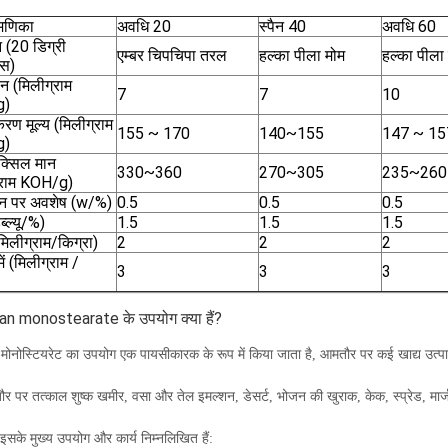
मणिका
अवधि 20
स्पैन 40
अवधि 60
 (20 डिग्री
एम्बर चिपचिपा तरल
हल्का पीला मोम
हल्का पीला 
यस)
न (मिलीग्राम
7
7
10
g)
रण मूल्य (मिलीग्राम
155 ~ 170
140~155
147 ~ 15
g)
ॉक्सिल मान
330~360
270~305
235~260
्राम KOH/g)
लन पर अवशेष (w/%)
0.5
0.5
0.5
ब्ल्यू/%)
1.5
1.5
1.5
मिलीग्राम/किग्रा)
2
2
2
ें (मिलीग्राम /
3
3
3
an monostearate के उपयोग क्या हैं?
न मोनोस्टियरेट का उपयोग एक पायसीकारक के रूप में किया जाता है, आमतौर पर कई खाद्य उत्पादो
 पर तत्काल शुष्क खमीर, वसा और तेल इमल्शन, डेसर्ट, भोजन की खुराक, केक, स्प्रेड, मार्
 इसके मुख्य उपयोग और कार्य निम्नलिखित हैं: