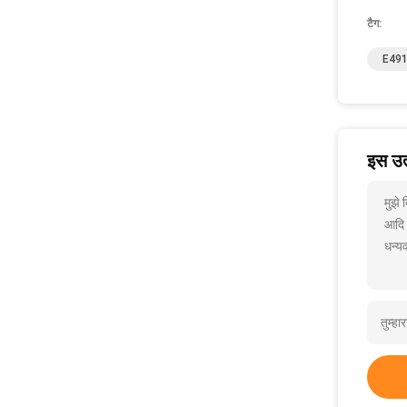
टैग:
E491 
इस उत्
मुझे
आदि
धन्यव