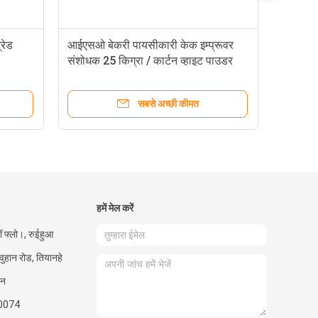
्रेड
आईएसओ बेकरी पायसीकारी केक इम्प्रूवर
संशोधक 25 किग्रा / कार्टन व्हाइट पाउडर
सबसे अच्छी कीमत
हमें मेल करें
ीं फ्लो।, रुईहुआ
 वुहान रोड, तियानहे
ीन
0074