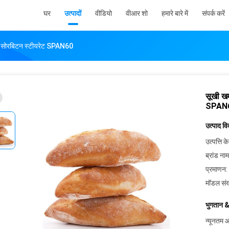
घर
उत्पादों
वीडियो
वीआर शो
हमारे बारे में
संपर्क करें
ी सोरबिटन स्टीयरेट SPAN60
सूखी खम
SPAN
उत्पाद व
उत्पत्ति के
ब्रांड नाम
प्रमाणन:
मॉडल संख
भुगतान &
न्यूनतम आ