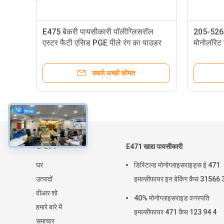
E475 बेकरी पायसीकारी पॉलीग्लिसरॉल
205-526-
एस्टर फैटी एसिड PGE पीले रंग का पाउडर
मोनोलॉरेट
मोनोग्लिस
सबसे अच्छी कीमत
के बारे में
E471 खाद्य पायसीकारी
घर
डिस्टिल्ड मोनोग्लाइसराइड्स ई 471
उत्पादों
इमल्सीफायर इन बेकिंग कैस 31566 
वीआर शो
40% मोनोग्लाइसराइड वनस्पति
हमारे बारे में
इमल्सीफायर 471 कैस 123 94 4
समाचार