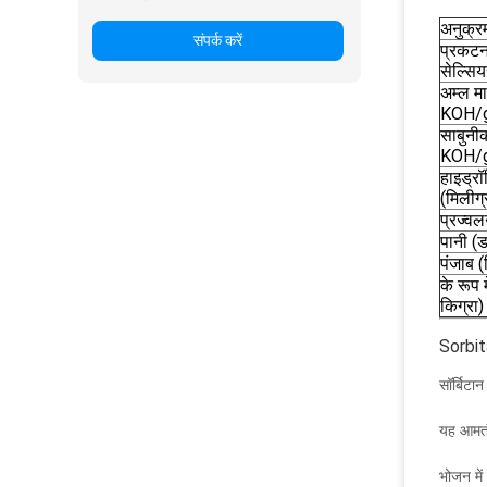
अनुक्र
संपर्क करें
प्रकटन
सेल्सि
अम्ल मा
KOH/
साबुनीक
KOH/
हाइड्र
(मिलीग
प्रज्व
पानी (ड
पंजाब (
के रूप म
किग्रा)
Sorbit
सॉर्बिटा
यह आमतौर
भोजन में