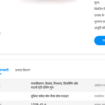
मूल्य:
पैकेजिंग 
प्रसव के
भुगतान शर्त
आपूर्ति की
स
जानकारी
उत्पाद विवरण
पायसीकरण, फैलाव, स्थिरता, डिफोमिंग और
:
आवेदन प
स्टार्च एंटी-एजिंग गुण
:
दूधिया सफेद मोम जैसा ठोस पाउडर
पकाकेज:
स:
1338-41-6
चुनाव आय