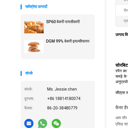
सर्वश्रेष्ठ उत्पादों
शे
प्र
SP60 बेकरी पायसीकारी
उत्पाद व
DGM 99% बेकरी इमल्सीफायर
सोरबिटन
स्पैन का 
संपर्क
चमड़े के
अनुप्रयो
संपर्क:
Ms. Jessie chen
सीएएस स
दूरभाष:
+86 18814180074
कैसा है
फैक्स:
86-20-38480779
आम तौर प
एसिड शाम