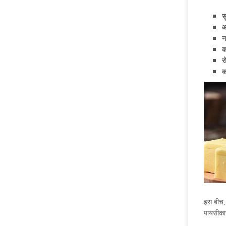
स
आ
न
क
र
क
इस बीच, 
पायसीका