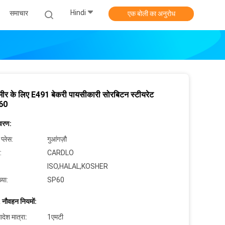
Hindi
समाचार
एक बोली का अनुरोध
ीर के लिए E491 बेकरी पायसीकारी सोरबिटन स्टीयरेट
60
िवरण:
 प्लेस:
गुआंगज़ौ
:
CARDLO
ISO,HALAL,KOSHER
्या:
SP60
 नौवहन नियमों:
देश मात्रा:
1एमटी