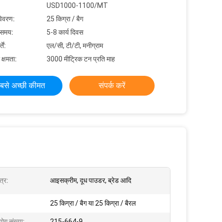
USD1000-1100/MT
विवरण:
25 किग्रा / बैग
 समय:
5-8 कार्य दिवस
ें:
एल/सी, टी/टी, मनीग्राम
 क्षमता:
3000 मीट्रिक टन प्रति माह
बसे अच्छी कीमत
संपर्क करें
त्र:
आइसक्रीम, दूध पाउडर, ब्रेड आदि
25 किग्रा / बैग या 25 किग्रा / बैरल
ोग संख्या:
215-664-9