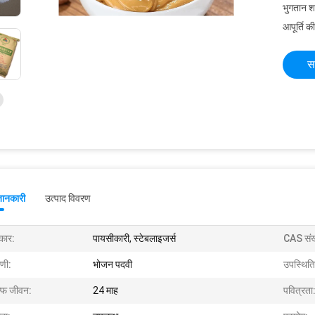
भुगतान शर्त
आपूर्ति की
स
जानकारी
उत्पाद विवरण
रकार:
पायसीकारी, स्टेबलाइजर्स
CAS संख
ेणी:
भोजन पदवी
उपस्थिति
ल्फ जीवन:
24 माह
पवित्रता