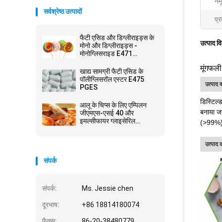
नमू
सर्वश्रेष्ठ उत्पादों
प्र
फैटी एसिड और डिग्लीराइड्स के
उत्पाद व
मोनो और डिग्लीराइड्स -
मोनोग्लिसराइड E471
GMS40
मूंगफल
खाद्य सामग्री फैटी एसिड के
पॉलीग्लिसरॉल एस्टर E475
उत्पाद व
PGES
डिस्टिल्
आलू के चिप्स के लिए एम्पिलन
बनाया जा
जीएमएस-एसई 40 और
इमल्सीफायर ग्लाइसेरिल
(>99%), 
मोनोस्टियरेट जीएमएस पाउडर
उत्पाद
संपर्क
संपर्क:
Ms. Jessie chen
दूरभाष:
+86 18814180074
फैक्स:
86-20-38480779