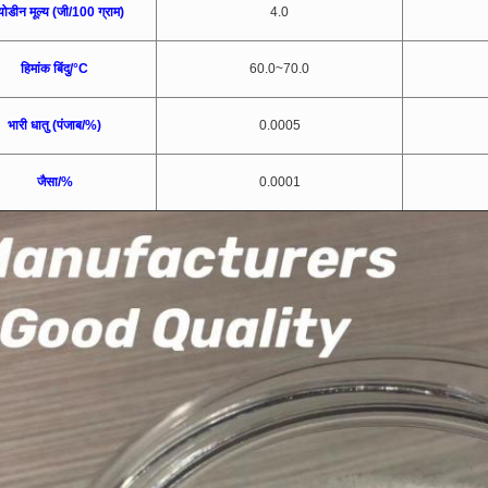
ोडीन मूल्य (जी/100 ग्राम)
4.0
हिमांक बिंदु/°C
60.0~70.0
भारी धातु (पंजाब/%)
0.0005
जैसा/%
0.0001