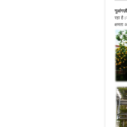
गुआंगज़
रहा है।
क्षमता