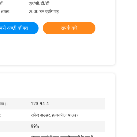
ें:
एल/सी, टी/टी
 क्षमता:
2000 टन प्रति माह
बसे अच्छी कीमत
संपर्क करें
्या।:
123-94-4
:
सफेद पाउडर, हल्का पीला पाउडर
:
99%