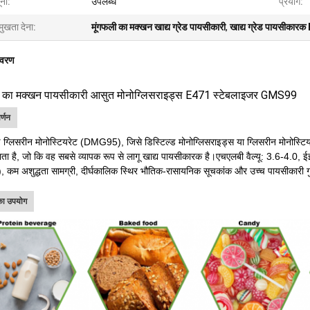
ना:
उपलब्ध
प्रयोग:
मुखता देना:
मूंगफली का मक्खन खाद्य ग्रेड पायसीकारी
,
खाद्य ग्रेड पायसीकार
िवरण
ी का मक्खन पायसीकारी आसुत मोनोग्लिसराइड्स E471 स्टेबलाइजर GMS99
र्णन
ड ग्लिसरीन मोनोस्टियरेट (DMG95), जिसे डिस्टिल्ड मोनोग्लिसराइड्स या ग्लिसरीन मोनोस्
ता है, जो कि वह सबसे व्यापक रूप से लागू खाद्य पायसीकारक है।एचएलबी वैल्यू: 3.6-4.0,
कम अशुद्धता सामग्री, दीर्घकालिक स्थिर भौतिक-रासायनिक सूचकांक और उच्च पायसीकारी गु
 का उपयोग