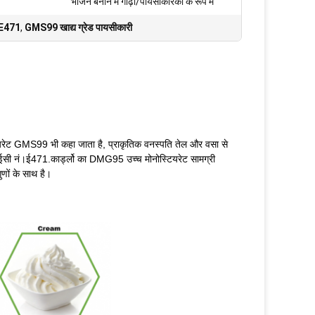
भोजन बनाने में गाढ़ा/पायसीकारकों के रूप में
क E471
,
GMS99 खाद्य ग्रेड पायसीकारी
टियरेट GMS99 भी कहा जाता है, प्राकृतिक वनस्पति तेल और वसा से
 ईईसी नं।ई471.कार्ड्लो का DMG95 उच्च मोनोस्टियरेट सामग्री
णों के साथ है।