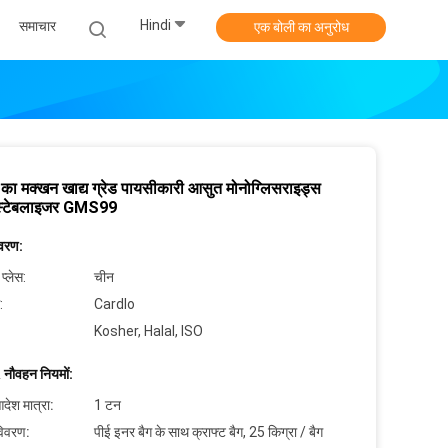
Hindi
समाचार
एक बोली का अनुरोध
 का मक्खन खाद्य ग्रेड पायसीकारी आसुत मोनोग्लिसराइड्स
स्टेबलाइजर GMS99
िवरण:
 प्लेस:
चीन
:
Cardlo
Kosher, Halal, ISO
 नौवहन नियमों:
देश मात्रा:
1 टन
विवरण:
पीई इनर बैग के साथ क्राफ्ट बैग, 25 किग्रा / बैग