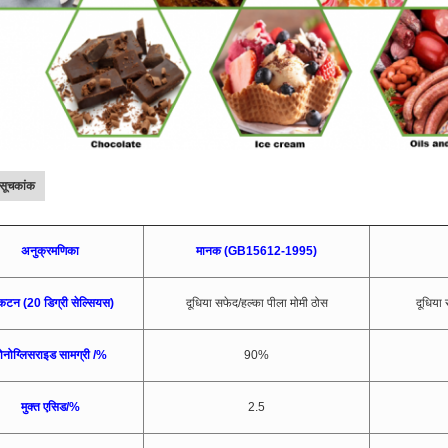
ा सूचकांक
अनुक्रमणिका
मानक (GB15612-1995)
रकटन (20 डिग्री सेल्सियस)
दूधिया सफेद/हल्का पीला मोमी ठोस
दूधिया
ोनोग्लिसराइड सामग्री /%
90%
मुक्त एसिड/%
2.5