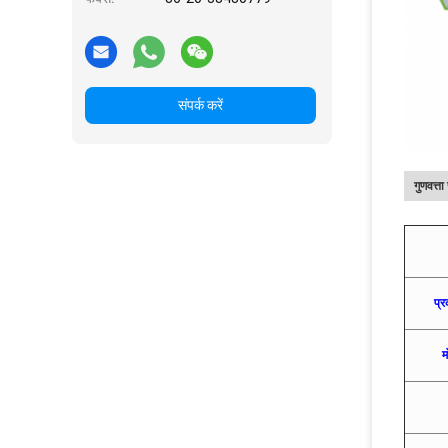
संपर्क करें
गुणवत्त
प्
म