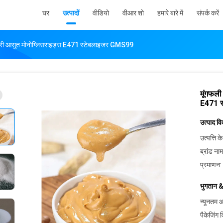
घर
उत्पादों
वीडियो
वीआर शो
हमारे बारे में
संपर्क करें
ीकारी आसुत मोनोग्लिसराइड्स E471 स्टेबलाइजर GMS99
मूंगफली
E471 
उत्पाद व
उत्पत्ति के
ब्रांड नाम
प्रमाणन:
भुगतान &
न्यूनतम आ
पैकेजिंग 