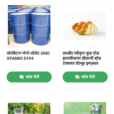
सोरबिटान मोनो ओलेट SMO
एफडीए स्वीकृत फूड ग्रेड
SPAN80 E494
इमल्सीफायर डीएमजी ब्रेड
टेक्सचर वॉल्यूम इम्प्रूवर
जांच भेजें
जांच भेजें
घर
उत्पादों
वीडियो