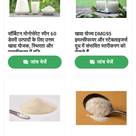
वीआर शो
सॉर्बिटन मोनोसेरेट स्पैन 60
खाद्य योज्य DMG95
हमारे बारे में
डेयरी उत्पादों के लिए उत्तम
इमल्सीफायर और स्टेबलाइजर्स
खाद्य योजक, स्थिरता और
दूध में संभावित स्तरीकरण को
पायसीकरण में वृद्धि
रोकते हैं
कारखाना भ्रमण
जांच भेजें
जांच भेजें
गुणवत्ता नियंत्रण
संपर्क करें
समाचार
एक उद्धरण का अनुरोध करें