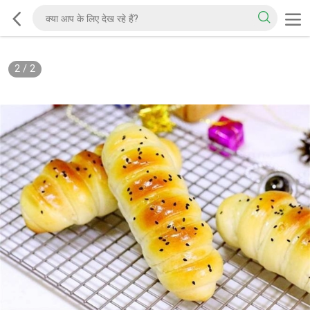
2
/
2