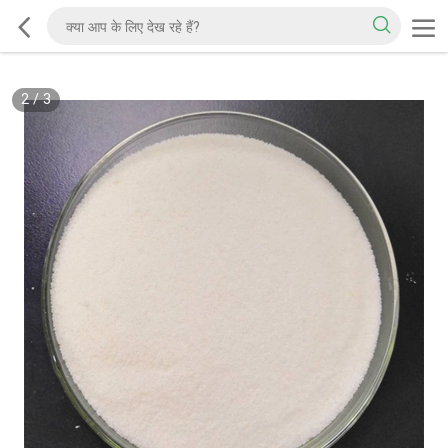
2
/
3