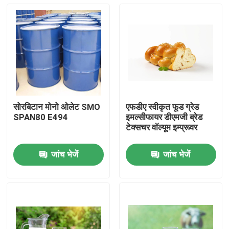
सोरबिटान मोनो ओलेट SMO
एफडीए स्वीकृत फूड ग्रेड
SPAN80 E494
इमल्सीफायर डीएमजी ब्रेड
टेक्सचर वॉल्यूम इम्प्रूवर
जांच भेजें
जांच भेजें
घर
उत्पादों
वीडियो