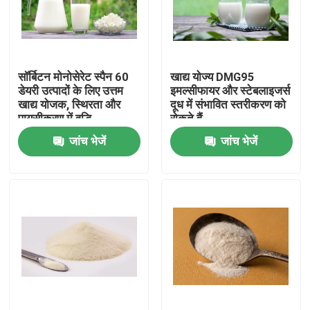
वीआर शो
सॉर्बिटन मोनोसेरेट स्पैन 60
खाद्य योज्य DMG95
हमारे बारे में
डेयरी उत्पादों के लिए उत्तम
इमल्सीफायर और स्टेबलाइजर्स
खाद्य योजक, स्थिरता और
दूध में संभावित स्तरीकरण को
पायसीकरण में वृद्धि
रोकते हैं
कारखाना भ्रमण
जांच भेजें
जांच भेजें
गुणवत्ता नियंत्रण
संपर्क करें
समाचार
एक उद्धरण का अनुरोध करें