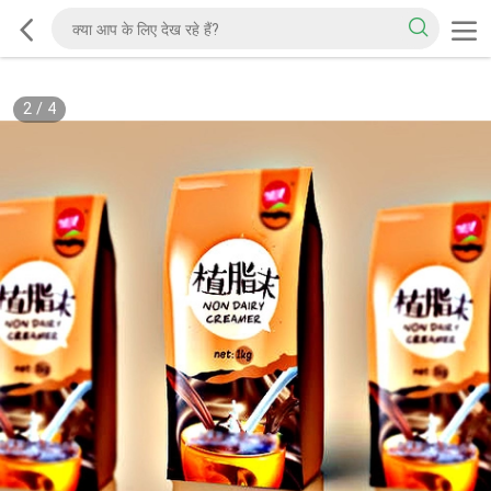
2
/
4