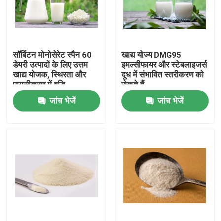
वीआर शो
सॉर्बिटन मोनोसेरेट स्पैन 60
खाद्य योज्य DMG95
हमारे बारे में
डेयरी उत्पादों के लिए उत्तम
इमल्सीफायर और स्टेबलाइजर्स
खाद्य योजक, स्थिरता और
दूध में संभावित स्तरीकरण को
पायसीकरण में वृद्धि
रोकते हैं
कारखाना भ्रमण
जांच भेजें
जांच भेजें
गुणवत्ता नियंत्रण
संपर्क करें
समाचार
एक उद्धरण का अनुरोध करें