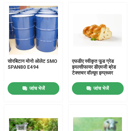
सोरबिटान मोनो ओलेट SMO
एफडीए स्वीकृत फूड ग्रेड
SPAN80 E494
इमल्सीफायर डीएमजी ब्रेड
टेक्सचर वॉल्यूम इम्प्रूवर
जांच भेजें
जांच भेजें
घर
उत्पादों
वीडियो