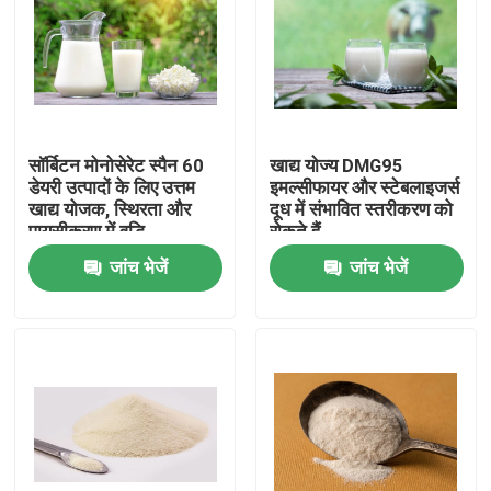
वीआर शो
हमारे बारे में
सॉर्बिटन मोनोसेरेट स्पैन 60
खाद्य योज्य DMG95
डेयरी उत्पादों के लिए उत्तम
इमल्सीफायर और स्टेबलाइजर्स
कारखाना भ्रमण
खाद्य योजक, स्थिरता और
दूध में संभावित स्तरीकरण को
पायसीकरण में वृद्धि
रोकते हैं
जांच भेजें
जांच भेजें
गुणवत्ता नियंत्रण
संपर्क करें
समाचार
एक उद्धरण का अनुरोध करें