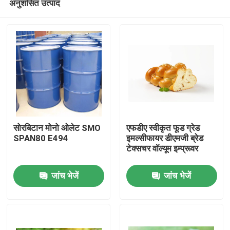
अनुशंसित उत्पाद
सोरबिटान मोनो ओलेट SMO
एफडीए स्वीकृत फूड ग्रेड
SPAN80 E494
इमल्सीफायर डीएमजी ब्रेड
टेक्सचर वॉल्यूम इम्प्रूवर
घर
जांच भेजें
जांच भेजें
उत्पादों
वीडियो