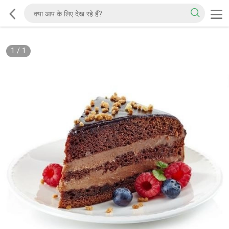
1
/
1