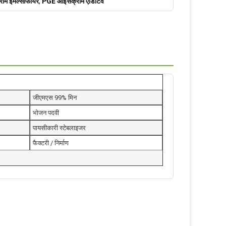
रीम इमल्सीफायर
,
PGE आइसक्रीम एडिटिव
जीएमएस 99% मिन
भोजन पदवी
पायसीकारी स्टेबलाइजर
फैक्टरी / निर्माण