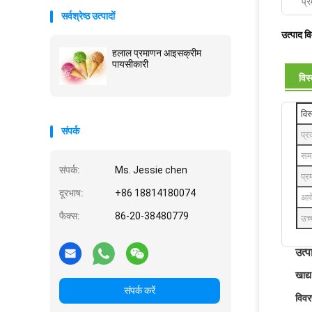
प्र
सर्वश्रेष्ठ उत्पादों
उत्पाद व
हलाल प्रमाणन आइसक्रीम
पायसीकारी
विस
विस
संपर्क
प्
समा
संपर्क:
Ms. Jessie chen
प्र
दूरभाष:
+86 18814180074
आव
फैक्स:
86-20-38480779
उच्
उत्प
खाद
संपर्क करें
विव