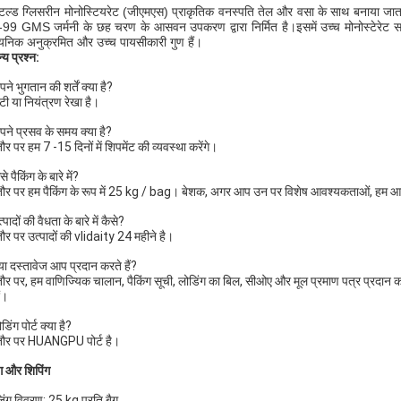
टिल्ड ग्लिसरीन मोनोस्टियरेट (जीएमएस) प्राकृतिक वनस्पति तेल और वसा के साथ बनाया जाता 
9 GMS जर्मनी के छह चरण के आसवन उपकरण द्वारा निर्मित है।इसमें उच्च मोनोस्टेरेट सा
यनिक अनुक्रमित और उच्च पायसीकारी गुण हैं।
्य प्रश्न:
ने भुगतान की शर्तें क्या है?
 टी या नियंत्रण रेखा है।
पने प्रसव के समय क्या है?
र पर हम 7 -15 दिनों में शिपमेंट की व्यवस्था करेंगे।
से पैकिंग के बारे में?
र पर हम पैकिंग के रूप में 25 kg / bag। बेशक, अगर आप उन पर विशेष आवश्यकताओं, हम आ
्पादों की वैधता के बारे में कैसे?
र पर उत्पादों की vlidaity 24 महीने है।
्या दस्तावेज आप प्रदान करते हैं?
र पर, हम वाणिज्यिक चालान, पैकिंग सूची, लोडिंग का बिल, सीओए और मूल प्रमाण पत्र प्रदान करत
ं।
डिंग पोर्ट क्या है?
ौर पर HUANGPU पोर्ट है।
ंग और शिपिंग
जिंग विवरण: 25 kg प्रति बैग ,,