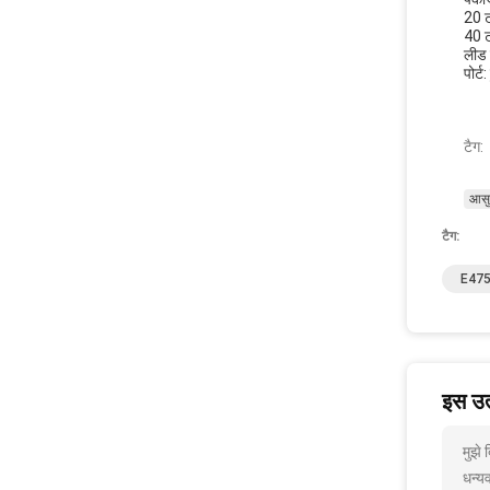
20 ट
40 ट
लीड 
पोर्ट:
टैग:
आसु
टैग:
E475
इस उत्
मुझे
धन्यव