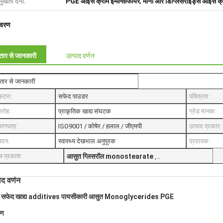
मुखता देना:
PGE आइस क्रीम इमल्सीफायर
,
मोनो और डिग्लिसराइड्स आइस क्
िवरण
्तार से जानकारी
उत्पाद वर्णन
्तार से जानकारी
रकटन:
सफेद पाउडर
पवित्रता:
रोह:
प्राकृतिक खाद्य संघटक
ग्रेड मानक:
माणपत्र:
ISO9001 / कोषेर / हलाल / जीएमपी
उत्पाद प्रकार:
ेदन:
स्वास्थ्य देखभाल अनुपूरक
प्रदायक:
च प्रकाश:
आसुत ग्लिसरॉल monostearate
,
gms ग्लिसरॉल monostearate
ाद वर्णन
्य सफेद खाद्य additives पायसीकारी आसुत Monoglycerides PGE
रण