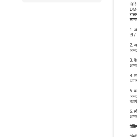
डिस्
DM-9
रासा
सामान
1. अप
टी /
2. अ
आमतौ
3. कै
आमतौ
4. उत
आमतौ
5. क
आमतौ
बताए
6. लो
आमत
पैकि
पैके