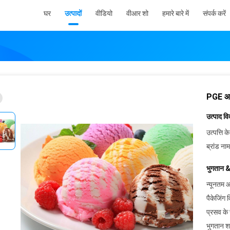
घर
उत्पादों
वीडियो
वीआर शो
हमारे बारे में
संपर्क करें
PGE आइ
उत्पाद व
उत्पत्ति के
ब्रांड नाम
भुगतान &
न्यूनतम आ
पैकेजिंग 
प्रसव के
भुगतान शर्त