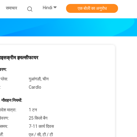
Hindi
समाचार
एक बोली का अनुरोध
सक्रीम इमल्सीफायर
िवरण:
 प्लेस:
गुआंगज़ौ, चीन
:
Cardlo
 नौवहन नियमों:
देश मात्रा:
1 टन
विवरण:
25 किलो बैग
 समय:
7-11 कार्य दिवस
ें:
एल / सी, टी / टी